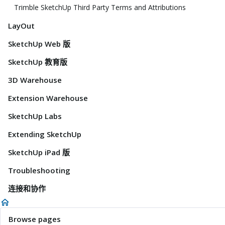
Trimble SketchUp Third Party Terms and Attributions
LayOut
SketchUp Web 版
SketchUp 教育版
3D Warehouse
Extension Warehouse
SketchUp Labs
Extending SketchUp
SketchUp iPad 版
Troubleshooting
连接和协作
Browse pages