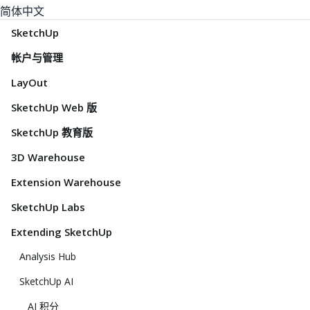
简体中文
SketchUp
帐户与管理
LayOut
SketchUp Web 版
SketchUp 教育版
3D Warehouse
Extension Warehouse
SketchUp Labs
Extending SketchUp
Analysis Hub
SketchUp AI
AI 积分