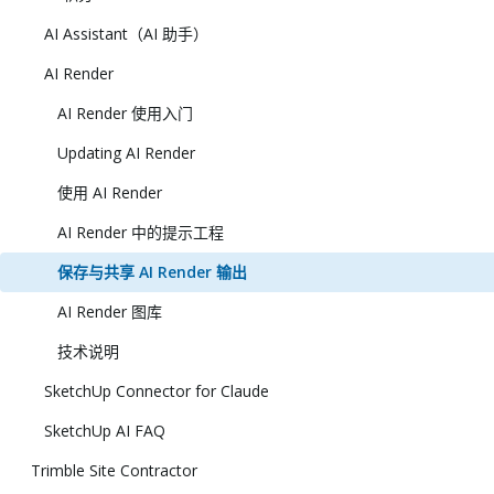
AI Assistant（AI 助手）
AI Render
AI Render 使用入门
Updating AI Render
使用 AI Render
AI Render 中的提示工程
保存与共享 AI Render 输出
AI Render 图库
技术说明
SketchUp Connector for Claude
SketchUp AI FAQ
Trimble Site Contractor