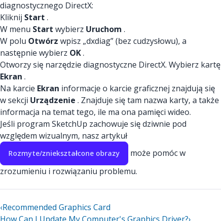
diagnostycznego DirectX:
Kliknij
Start
.
W menu
Start
wybierz
Uruchom
.
W polu
Otwórz
wpisz „dxdiag” (bez cudzysłowu), a
następnie wybierz
OK
.
Otworzy się narzędzie diagnostyczne DirectX. Wybierz kartę
Ekran
.
Na karcie
Ekran
informacje o karcie graficznej znajdują się
w sekcji
Urządzenie
. Znajduje się tam nazwa karty, a także
informacja na temat tego, ile ma ona pamięci wideo.
Jeśli program SketchUp zachowuje się dziwnie pod
względem wizualnym, nasz artykuł
może pomóc w
Rozmyte/zniekształcone obrazy
zrozumieniu i rozwiązaniu problemu.
‹
Recommended Graphics Card
How Can I Update My Computer's Graphics Driver?
›