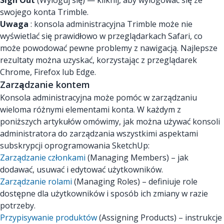
Sign Out
(Wyloguj się) — kliknij, aby wylogować się ze
swojego konta Trimble.
Uwaga
: konsola administracyjna Trimble może nie
wyświetlać się prawidłowo w przeglądarkach Safari, co
może powodować pewne problemy z nawigacją. Najlepsze
rezultaty można uzyskać, korzystając z przeglądarek
Chrome, Firefox lub Edge.
Zarządzanie kontem
Konsola administracyjna może pomóc w zarządzaniu
wieloma różnymi elementami konta. W każdym z
poniższych artykułów omówimy, jak można używać konsoli
administratora do zarządzania wszystkimi aspektami
subskrypcji oprogramowania SketchUp:
Zarządzanie członkami
(Managing Members) – jak
dodawać, usuwać i edytować użytkowników.
Zarządzanie rolami
(Managing Roles) – definiuje role
dostępne dla użytkowników i sposób ich zmiany w razie
potrzeby.
Przypisywanie produktów
(Assigning Products) – instrukcje