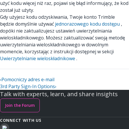
użyć kodu więcej niż raz, pojawi się błąd informujący, że kod
został już użyty.
Gdy użyjesz kodu odzyskiwania, Twoje konto Trimble
będzie domyślnie używać
jednorazowego kodu dostępu
,
dopóki nie zaktualizujesz ustawień uwierzytelniania
wieloskładnikowego. Możesz zaktualizować swoją metodę
uwierzytelniania wieloskładnikowego w dowolnym
momencie, korzystając z instrukcji dostępnej w sekcji
Uwierzytelnianie wieloskładnikowe
.
‹
Pomocniczy adres e-mail
3rd Party Sign-In Options
›
Talk with experts, learn, and share insights
Join the Forum
CONNECT WITH US