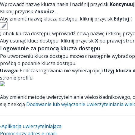
Wprowadź nazwę klucza hasła i naciśnij przycisk
Kontynuuj
Kliknij przycisk
Zakończ
.
Aby zmienić nazwę klucza dostępu, kliknij przycisk
Edytuj
(
) obok klucza dostępu, wprowadź nową nazwę i kliknij przy
Aby usunąć klucz dostępu, kliknij przycisk
X
po prawej stron
Logowanie za pomocą klucza dostępu
Po utworzeniu klucza dostępu możesz następnie wybrać op
prośbą o podanie klucza dostępu.
Uwaga:
Podczas logowania nie wybieraj opcji
Użyj klucza
stronie profilu.
Aby zmienić metodę uwierzytelniania wieloskładnikowego, 
się z sekcją
Dodawanie lub wyłączanie uwierzytelniania wie
‹
Aplikacja uwierzytelniająca
Pomocniczy adres e-mail
›