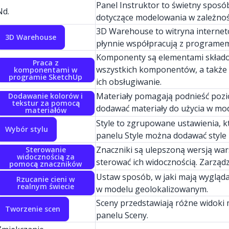
Panel Instruktor to świetny sposó
Nd.
dotyczące modelowania w zależnoś
3D Warehouse to witryna internet
3D Warehouse
płynnie współpracują z programe
Komponenty są elementami składow
Praca z
wszystkich komponentów, a także do
komponentami w
programie SketchUp
ich obsługiwanie.
Materiały pomagają podnieść pozi
Dodawanie kolorów i
tekstur za pomocą
dodawać materiały do użycia w mod
materiałów
Style to zgrupowane ustawienia, 
Wybór stylu
panelu Style można dodawać style 
Znaczniki są ulepszoną wersją wa
Sterowanie
widocznością za
sterować ich widocznością. Zarząd
pomocą znaczników
Ustaw sposób, w jaki mają wyglądać
Rzucanie cieni w
realnym świecie
w modelu geolokalizowanym.
Sceny przedstawiają różne widoki 
Tworzenie scen
panelu Sceny.