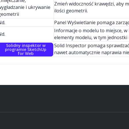
Zmiękczanie,
Zmień widoczność krawędzi, aby mod
wygładzanie i ukrywanie
ilości geometrii.
geometrii
Nd.
Panel Wyświetlanie pomaga zarządz
Informacje o modelu to miejsce, 
Nd.
elementy modelu, w tym jednostki m
Solid Inspector pomaga sprawdza
Solidny inspektor w
programie SketchUp
nawet automatycznie naprawia nie
for Web