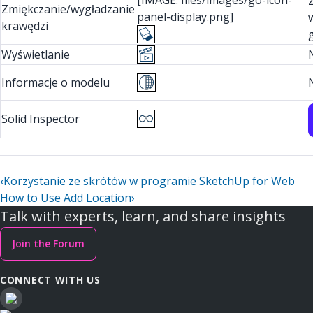
[IMAGE: files/images/go-icon-
Zmiękczanie/wygładzanie
panel-display.png]
krawędzi
Wyświetlanie
Informacje o modelu
Solid Inspector
‹
Korzystanie ze skrótów w programie SketchUp for Web
How to Use Add Location
›
Talk with experts, learn, and share insights
Join the Forum
CONNECT WITH US