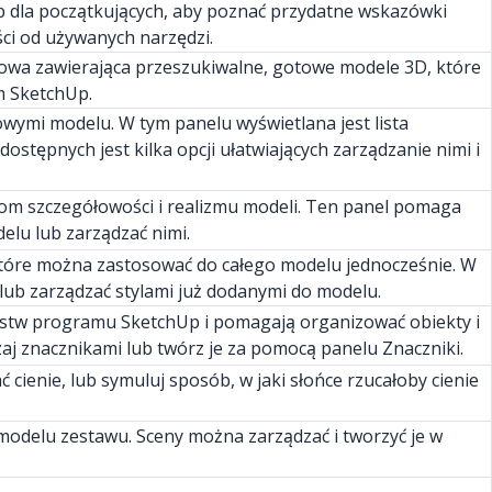
b dla początkujących, aby poznać przydatne wskazówki
ci od używanych narzędzi.
owa zawierająca przeszukiwalne, gotowe modele 3D, które
m SketchUp.
ymi modelu. W tym panelu wyświetlana jest lista
stępnych jest kilka opcji ułatwiających zarządzanie nimi i
om szczegółowości i realizmu modeli. Ten panel pomaga
elu lub zarządzać nimi.
które można zastosować do całego modelu jednocześnie. W
lub zarządzać stylami już dodanymi do modelu.
rstw programu SketchUp i pomagają organizować obiekty i
zaj znacznikami lub twórz je za pomocą panelu Znaczniki.
 cienie, lub symuluj sposób, w jaki słońce rzucałoby cienie
modelu zestawu. Sceny można zarządzać i tworzyć je w