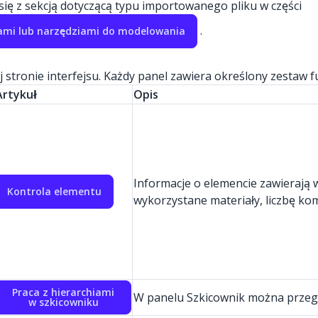
ię z sekcją dotyczącą typu importowanego pliku w części
.
ami lub narzędziami do modelowania
stronie interfejsu. Każdy panel zawiera określony zestaw 
Artykuł
Opis
Informacje o elemencie zawierają
Kontrola elementu
wykorzystane materiały, liczbę ko
Praca z hierarchiami
W panelu Szkicownik można przegl
w szkicowniku