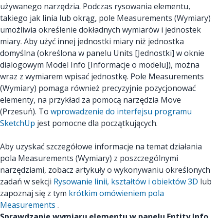
używanego narzędzia. Podczas rysowania elementu,
takiego jak linia lub okrąg, pole Measurements (Wymiary)
umożliwia określenie dokładnych wymiarów i jednostek
miary. Aby użyć innej jednostki miary niż jednostka
domyślna (określona w panelu Units [Jednostki] w oknie
dialogowym Model Info [Informacje o modelu]), można
wraz z wymiarem wpisać jednostkę. Pole Measurements
(Wymiary) pomaga również precyzyjnie pozycjonować
elementy, na przykład za pomocą narzędzia Move
(Przesuń). To
wprowadzenie do interfejsu programu
SketchUp
jest pomocne dla początkujących.
Aby uzyskać szczegółowe informacje na temat działania
pola Measurements (Wymiary) z poszczególnymi
narzędziami, zobacz artykuły o wykonywaniu określonych
zadań w sekcji
Rysowanie linii, kształtów i obiektów 3D
lub
zapoznaj się z tym
krótkim omówieniem pola
Measurements
.
Sprawdzanie wymiaru elementu w panelu Entity Info