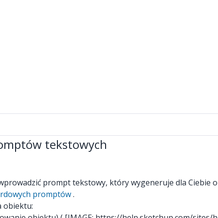
romptów tekstowych
 wprowadzić prompt tekstowy, który wygeneruje dla Ciebie 
dardowych promptów
.
 obiektu:
rowanie obiektu) (
[IMAGE: https://help.sketchup.com/sites/