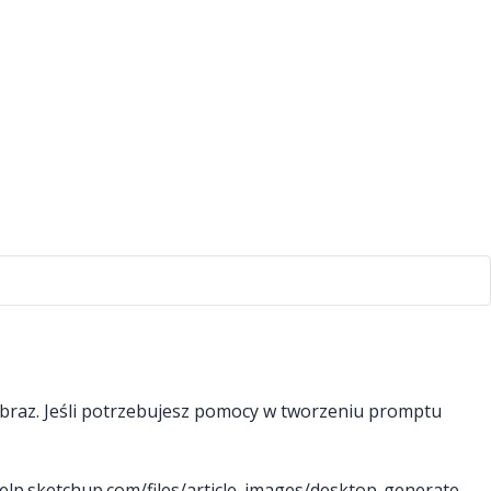
obraz. Jeśli potrzebujesz pomocy w tworzeniu promptu
help.sketchup.com/files/article_images/desktop-generate-