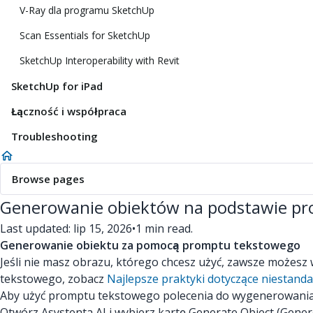
V-Ray dla programu SketchUp
Scan Essentials for SketchUp
SketchUp Interoperability with Revit
SketchUp for iPad
Łączność i współpraca
Troubleshooting
Browse pages
Generowanie obiektów na podstawie p
Last updated: lip 15, 2026
•
1 min read.
Generowanie obiektu za pomocą promptu tekstowego
Jeśli nie masz obrazu, którego chcesz użyć, zawsze możesz
tekstowego, zobacz
Najlepsze praktyki dotyczące niestan
Aby użyć promptu tekstowego polecenia do wygenerowania
Otwórz Asystenta AI i wybierz kartę Generate Object (Gene