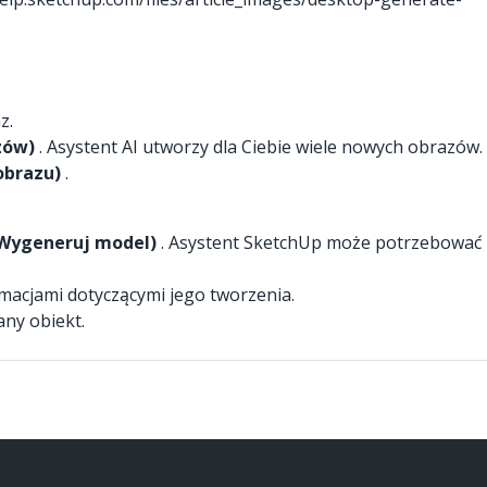
z.
zów)
. Asystent AI utworzy dla Ciebie wiele nowych obrazów.
obrazu)
.
Wygeneruj model)
. Asystent SketchUp może potrzebować
acjami dotyczącymi jego tworzenia.
ny obiekt.