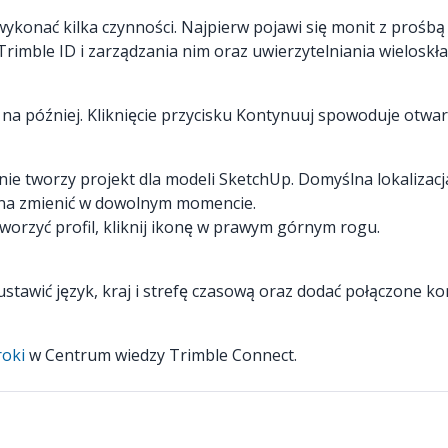
konać kilka czynności. Najpierw pojawi się monit z prośbą
Trimble ID i zarządzania nim oraz uwierzytelniania wielosk
 na później. Kliknięcie przycisku Kontynuuj spowoduje otwarc
nie tworzy projekt dla modeli SketchUp. Domyślna lokalizac
żna zmienić w dowolnym momencie.
worzyć profil, kliknij ikonę w prawym górnym rogu.
tawić język, kraj i strefę czasową oraz dodać połączone ko
roki
w Centrum wiedzy Trimble Connect.