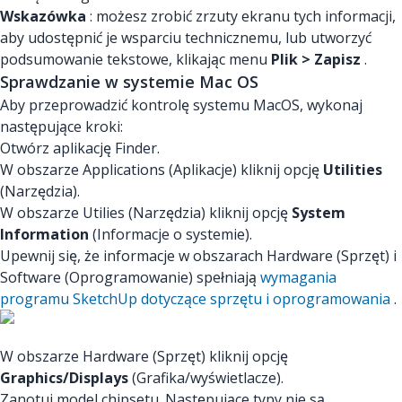
Wskazówka
: możesz zrobić zrzuty ekranu tych informacji,
aby udostępnić je wsparciu technicznemu, lub utworzyć
podsumowanie tekstowe, klikając menu
Plik > Zapisz
.
Sprawdzanie w systemie Mac OS
Aby przeprowadzić kontrolę systemu MacOS, wykonaj
następujące kroki:
Otwórz aplikację Finder.
W obszarze Applications (Aplikacje) kliknij opcję
Utilities
(Narzędzia).
W obszarze Utilies (Narzędzia) kliknij opcję
System
Information
(Informacje o systemie).
Upewnij się, że informacje w obszarach Hardware (Sprzęt) i
Software (Oprogramowanie) spełniają
wymagania
programu SketchUp dotyczące sprzętu i oprogramowania
.
W obszarze Hardware (Sprzęt) kliknij opcję
Graphics/Displays
(Grafika/wyświetlacze).
Zanotuj model chipsetu. Następujące typy nie są