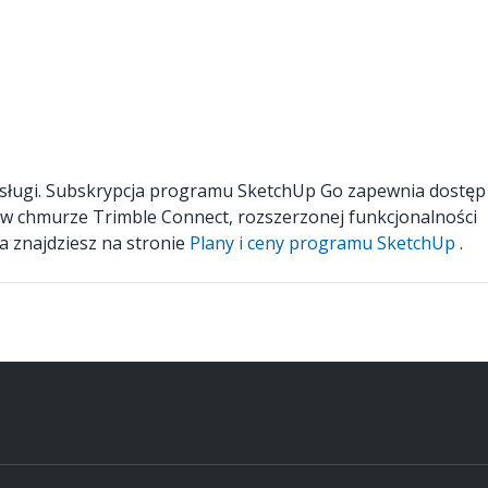
sługi. Subskrypcja programu SketchUp Go zapewnia dostęp
ej w chmurze Trimble Connect, rozszerzonej funkcjonalności
ia znajdziesz na stronie
Plany i ceny programu SketchUp
.