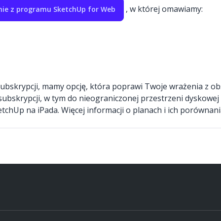
, w której omawiamy:
nie z programu SketchUp for Web
skrypcji, mamy opcję, która poprawi Twoje wrażenia z ob
y subskrypcji, w tym do nieograniczonej przestrzeni dyskow
etchUp na iPada. Więcej informacji o planach i ich porównan