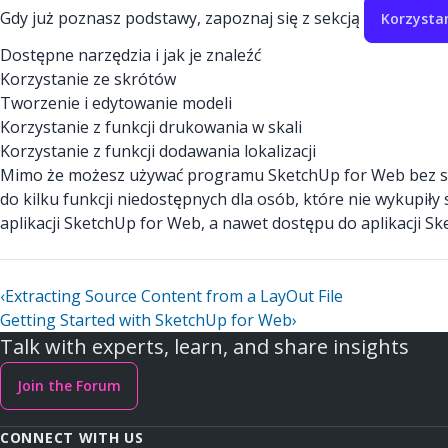
Gdy już poznasz podstawy, zapoznaj się z sekcją
Korzysta
Dostępne narzędzia i jak je znaleźć
Korzystanie ze skrótów
Tworzenie i edytowanie modeli
Korzystanie z funkcji drukowania w skali
Korzystanie z funkcji dodawania lokalizacji
Mimo że możesz używać programu SketchUp for Web bez sub
do kilku funkcji niedostępnych dla osób, które nie wykupił
aplikacji SketchUp for Web, a nawet dostępu do aplikacji Sk
‹
Extracting Source Content from a LayOut File
Getting Started with SketchUp for Web
›
Talk with experts, learn, and share insights
Join the Forum
CONNECT WITH US