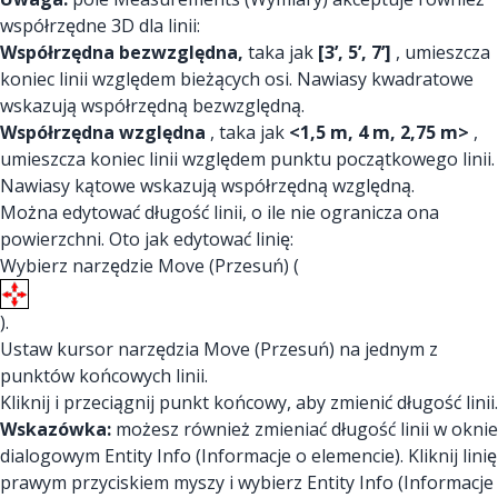
współrzędne 3D dla linii:
Współrzędna bezwzględna,
taka jak
[3’, 5’, 7’]
, umieszcza
koniec linii względem bieżących osi. Nawiasy kwadratowe
wskazują współrzędną bezwzględną.
Współrzędna względna
, taka jak
<1,5 m, 4 m, 2,75 m>
,
umieszcza koniec linii względem punktu początkowego linii.
Nawiasy kątowe wskazują współrzędną względną.
Można edytować długość linii, o ile nie ogranicza ona
powierzchni. Oto jak edytować linię:
Wybierz narzędzie Move (Przesuń) (
).
Ustaw kursor narzędzia Move (Przesuń) na jednym z
punktów końcowych linii.
Kliknij i przeciągnij punkt końcowy, aby zmienić długość linii.
Wskazówka:
możesz również zmieniać długość linii w oknie
dialogowym Entity Info (Informacje o elemencie). Kliknij linię
prawym przyciskiem myszy i wybierz Entity Info (Informacje