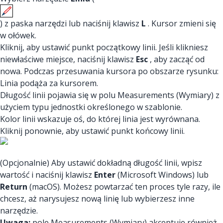
) z paska narzędzi lub naciśnij klawisz
L
. Kursor zmieni się
w ołówek.
Kliknij, aby ustawić punkt początkowy linii. Jeśli klikniesz
niewłaściwe miejsce, naciśnij klawisz
Esc
, aby zacząć od
nowa. Podczas przesuwania kursora po obszarze rysunku:
Linia podąża za kursorem.
Długość linii pojawia się w polu Measurements (Wymiary) z
użyciem typu jednostki określonego w szablonie.
Kolor linii wskazuje oś, do której linia jest wyrównana.
Kliknij ponownie, aby ustawić punkt końcowy linii.
(Opcjonalnie) Aby ustawić dokładną długość linii, wpisz
wartość i naciśnij klawisz
Enter
(Microsoft Windows) lub
Return
(macOS). Możesz powtarzać ten proces tyle razy, ile
chcesz, aż narysujesz nową linię lub wybierzesz inne
narzędzie.
Uwaga:
pole Measurements (Wymiary) akceptuje również