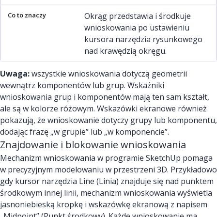
Okrąg przedstawia i środkuje
wnioskowania po ustawieniu
kursora narzędzia rysunkowego
nad krawędzią okręgu.
Uwaga:
wszystkie wnioskowania dotyczą geometrii
wewnątrz komponentów lub grup. Wskaźniki
wnioskowania grup i komponentów mają ten sam kształt,
ale są w kolorze różowym. Wskazówki ekranowe również
pokazują, że wnioskowanie dotyczy grupy lub komponentu,
dodając frazę „w grupie” lub „w komponencie”.
Znajdowanie i blokowanie wnioskowania
Mechanizm wnioskowania w programie SketchUp pomaga
w precyzyjnym modelowaniu w przestrzeni 3D. Przykładowo
gdy kursor narzędzia Line (Linia) znajduje się nad punktem
środkowym innej linii, mechanizm wnioskowania wyświetla
jasnoniebieską kropkę i wskazówkę ekranową z napisem
„Midpoint” (Punkt środkowy). Każde wnioskowanie ma