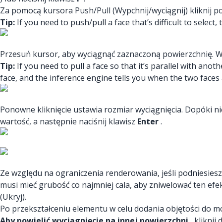
Za pomocą kursora Push/Pull (Wypchnij/wyciągnij) kliknij p
Tip:
If you need to push/pull a face that’s difficult to select
Przesuń kursor, aby wyciągnąć zaznaczoną powierzchnię. W
Tip:
If you need to pull a face so that it’s parallel with ano
face, and the inference engine tells you when the two faces a
Ponowne kliknięcie ustawia rozmiar wyciągnięcia. Dopóki ni
wartość, a następnie naciśnij klawisz
Enter
.
Ze względu na ograniczenia renderowania, jeśli podniesiesz
musi mieć grubość co najmniej cala, aby zniwelować ten efe
(Ukryj).
Po przekształceniu elementu w celu dodania objętości do mo
Aby powielić wyciągnięcie na innej powierzchni
, kliknij