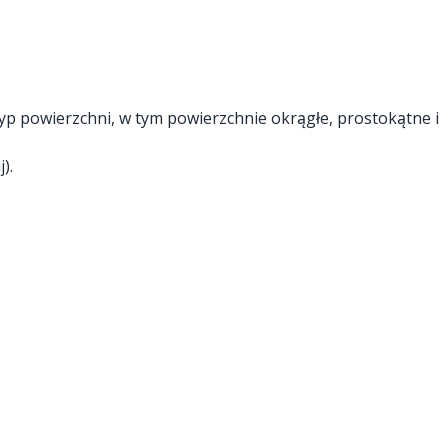
yp powierzchni, w tym powierzchnie okrągłe, prostokątne i
).