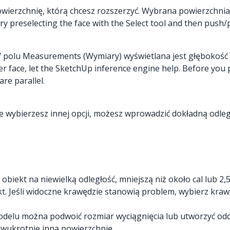
owierzchnię, którą chcesz rozszerzyć. Wybrana powierzchnia 
, try preselecting the face with the Select tool and then push/
 polu Measurements (Wymiary) wyświetlana jest głębokość r
ther face, let the SketchUp inference engine help. Before you
re parallel.
e wybierzesz innej opcji, możesz wprowadzić dokładną odleg
 obiekt na niewielką odległość, mniejszą niż około cal lub 
kt. Jeśli widoczne krawędzie stanowią problem, wybierz kraw
delu można podwoić rozmiar wyciągnięcia lub utworzyć oddzi
 dwukrotnie inną powierzchnię.