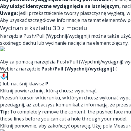
Aby ułożyć identyczne wyciągnięcie na istniejącym,
naci
Uwaga:
jeśli przekształcenie tworzy płaszczyznę wygiętą, w 
Aby uzyskać szczegółowe informacje na temat elementów p
Wycinanie kształtu 3D z modelu
Narzędzia Push/Pull (Wypchnij/wyciągnij) można także użyć,
skośnego dachu lub wycinanie nacięcia na element złączny.
Aby za pomocą narzędzia Push/Pull (Wypchnij/wyciągnij) wy
Wybierz narzędzie
Push/Pull (Wypchnij/wyciągnij)
(
) lub naciśnij klawisz
P
.
Kliknij powierzchnię, którą chcesz wypchnąć.
Przesuń kursor w kierunku, w którym chcesz wykonać wypchn
przeciągnij, aż zobaczysz komunikat z informacją, że przesu
Tip:
To completely remove the content, the pushed face must 
those lines before you can cut a hole through your model.
Kliknij ponownie, aby zakończyć operację. Użyj pola Measure