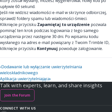
który został wysłany, możesz wygenerować nowy kod po
upływie 60 sekund.
Jeśli nie widzisz wiadomości e-mail w skrzynce odbiorczej,
sprawdź foldery spamu lub wiadomości-śmieci.
Kliknięcie przycisku
Zapamiętaj to urządzenie
pozwala
pominąć ten krok podczas logowania z tego samego
urządzenia przez następne 30 dni. Po wpisaniu kodu
wysłanego na adres e-mail powiązany z Twoim Trimble ID,
kliknięcie przycisku
Kontynuuj
powoduje zalogowanie.
‹
Dodawanie lub wyłączanie uwierzytelniania
wieloskładnikowego
Aplikacja uwierzytelniająca
›
Talk with experts, learn, and share insights
Join the Forum
CONNECT WITH US