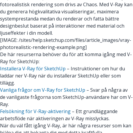
fotorealistisk rendering som drivs av Chaos. Med V-Ray kan
du generera högkvalitativa visualiseringar, maximera
systemprestanda medan du renderar och fatta bättre
designbeslut baserat på interaktioner med material och
ljuseffekter i din modell.
[IMAGE: /sites/help.sketchup.com/files/article_images/vray-
photorealistic-rendering-example.png]
De här resurserna behöver du för att komma igång med V-
Ray for SketchUp:
Installera V-Ray för SketchUp
– Instruktioner om hur du
laddar ner V-Ray när du installerar SketchUp eller som
tillägg.
Vanliga frågor om V-Ray for SketchUp
– Svar på några av
de vanligaste frågorna som SketchUp-användare har om V-
Ray.
Felsökning för V-Ray-aktivering
– Ett grundläggande
arbetsflöde när aktiveringen av V-Ray misslyckas.
När du väl fått igång V-Ray, är här några resurser som kan
hjälpa dig att bekanta dig med detta kraftfulla