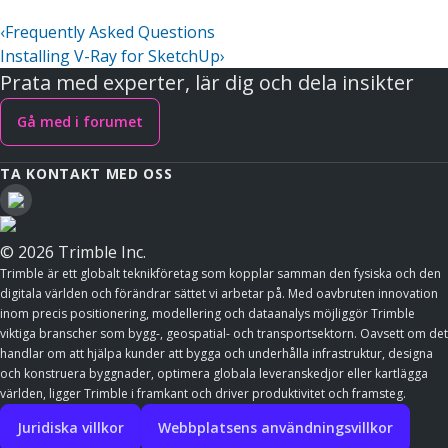
‹
Frequently Asked Questions
Installing V-Ray for SketchUp
›
Prata med experter, lär dig och dela insikter
Gå med i forumet
TA KONTAKT MED OSS
© 2026 Trimble Inc.
Trimble är ett globalt teknikföretag som kopplar samman den fysiska och den
digitala världen och förändrar sättet vi arbetar på. Med oavbruten innovation
inom precis positionering, modellering och dataanalys möjliggör Trimble
viktiga branscher som bygg-, geospatial- och transportsektorn. Oavsett om det
handlar om att hjälpa kunder att bygga och underhålla infrastruktur, designa
och konstruera byggnader, optimera globala leveranskedjor eller kartlägga
världen, ligger Trimble i framkant och driver produktivitet och framsteg.
Juridiska villkor
Webbplatsens användningsvillkor