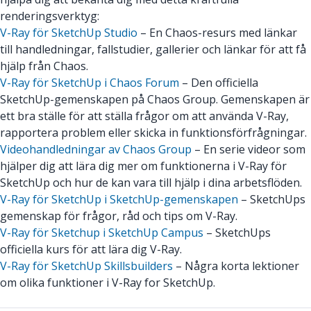
renderingsverktyg:
V-Ray för SketchUp Studio
– En Chaos-resurs med länkar
till handledningar, fallstudier, gallerier och länkar för att få
hjälp från Chaos.
V-Ray för SketchUp i Chaos Forum
– Den officiella
SketchUp-gemenskapen på Chaos Group. Gemenskapen är
ett bra ställe för att ställa frågor om att använda V-Ray,
rapportera problem eller skicka in funktionsförfrågningar.
Videohandledningar av Chaos Group
– En serie videor som
hjälper dig att lära dig mer om funktionerna i V-Ray för
SketchUp och hur de kan vara till hjälp i dina arbetsflöden.
V-Ray för SketchUp i SketchUp-gemenskapen
– SketchUps
gemenskap för frågor, råd och tips om V-Ray.
V-Ray för Sketchup i SketchUp Campus
– SketchUps
officiella kurs för att lära dig V-Ray.
V-Ray för SketchUp Skillsbuilders
– Några korta lektioner
om olika funktioner i V-Ray for SketchUp.