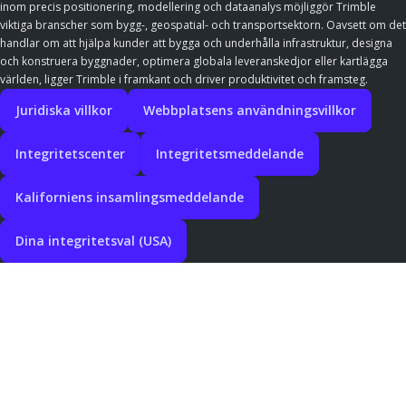
inom precis positionering, modellering och dataanalys möjliggör Trimble
viktiga branscher som bygg-, geospatial- och transportsektorn. Oavsett om det
handlar om att hjälpa kunder att bygga och underhålla infrastruktur, designa
och konstruera byggnader, optimera globala leveranskedjor eller kartlägga
världen, ligger Trimble i framkant och driver produktivitet och framsteg.
Juridiska villkor
Webbplatsens användningsvillkor
Integritetscenter
Integritetsmeddelande
Kaliforniens insamlingsmeddelande
Dina integritetsval (USA)