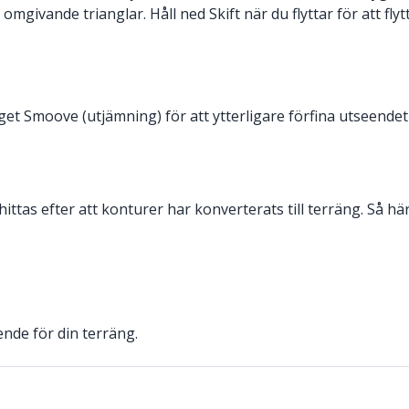
omgivande trianglar. Håll ned Skift när du flyttar för att fl
tyget Smoove (utjämning) för att ytterligare förfina utseende
ittas efter att konturer har konverterats till terräng. Så hä
ende för din terräng.