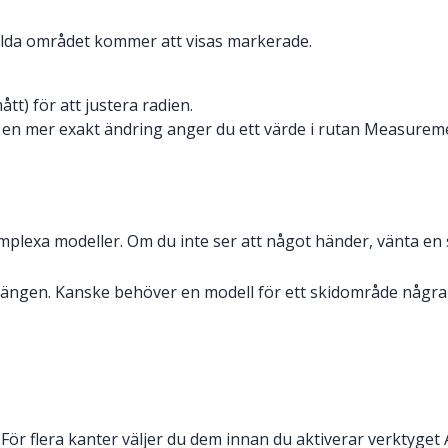
alda området kommer att visas markerade.
t) för att justera radien.
ör en mer exakt ändring anger du ett värde i rutan Measure
mplexa modeller. Om du inte ser att något händer, vänta en st
terrängen. Kanske behöver en modell för ett skidområde någ
För flera kanter väljer du dem innan du aktiverar verktyget Add