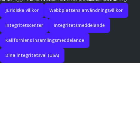
Juridiska villkor
Webbplatsens användningsvillkor
Integritetscenter
Integritetsmeddelande
Kaliforniens insamlingsmeddelande
Dina integritetsval (USA)