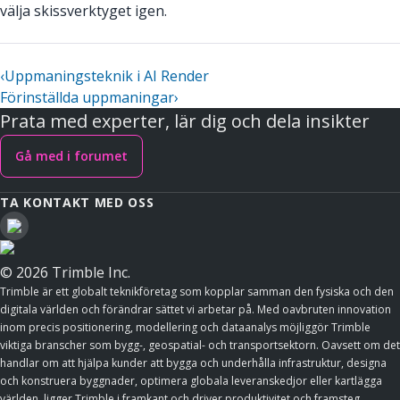
välja skissverktyget igen.
‹
Uppmaningsteknik i AI Render
Förinställda uppmaningar
›
Prata med experter, lär dig och dela insikter
Gå med i forumet
TA KONTAKT MED OSS
© 2026 Trimble Inc.
Trimble är ett globalt teknikföretag som kopplar samman den fysiska och den
digitala världen och förändrar sättet vi arbetar på. Med oavbruten innovation
inom precis positionering, modellering och dataanalys möjliggör Trimble
viktiga branscher som bygg-, geospatial- och transportsektorn. Oavsett om det
handlar om att hjälpa kunder att bygga och underhålla infrastruktur, designa
och konstruera byggnader, optimera globala leveranskedjor eller kartlägga
världen, ligger Trimble i framkant och driver produktivitet och framsteg.