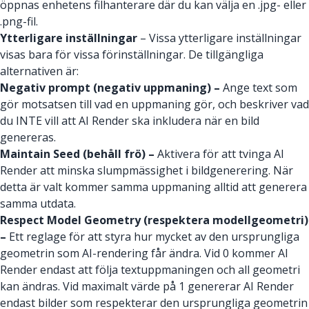
öppnas enhetens filhanterare där du kan välja en .jpg- eller
.png-fil.
Ytterligare inställningar
– Vissa ytterligare inställningar
visas bara för vissa förinställningar. De tillgängliga
alternativen är:
Negativ prompt (negativ uppmaning) –
Ange text som
gör motsatsen till vad en uppmaning gör, och beskriver vad
du INTE vill att AI Render ska inkludera när en bild
genereras.
Maintain Seed (behåll frö) –
Aktivera för att tvinga AI
Render att minska slumpmässighet i bildgenerering. När
detta är valt kommer samma uppmaning alltid att generera
samma utdata.
Respect Model Geometry (respektera modellgeometri)
–
Ett reglage för att styra hur mycket av den ursprungliga
geometrin som AI-rendering får ändra. Vid 0 kommer AI
Render endast att följa textuppmaningen och all geometri
kan ändras. Vid maximalt värde på 1 genererar AI Render
endast bilder som respekterar den ursprungliga geometrin