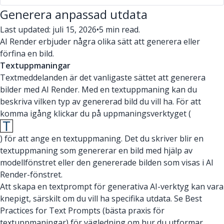
Generera anpassad utdata
Last updated: juli 15, 2026
•
5 min read.
AI Render erbjuder några olika sätt att generera eller
förfina en bild.
Textuppmaningar
Textmeddelanden är det vanligaste sättet att generera
bilder med AI Render. Med en textuppmaning kan du
beskriva vilken typ av genererad bild du vill ha. För att
komma igång klickar du på uppmaningsverktyget (
) för att ange en textuppmaning. Det du skriver blir en
textuppmaning som genererar en bild med hjälp av
modellfönstret eller den genererade bilden som visas i AI
Render-fönstret.
Att skapa en textprompt för generativa AI-verktyg kan vara
knepigt, särskilt om du vill ha specifika utdata. Se Best
Practices for Text Prompts (bästa praxis för
textuppmaningar) för vägledning om hur du utformar