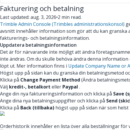
Fakturering och betalning
Last updated: aug. 3, 2026
•
2 min read.
Trimble Admin Console (Trimbles administrationskonsol)
ge
avsnitt innehåller information som gör att du kan granska a
fakturerings- och betalningsinformation.
Uppdatera betalningsinformation
Det är för närvarande inte möjligt att ändra företagsnamnet
inte ändras. Om du skulle behöva ändra denna information 
löpt ut. Mer information finns i
Update Company Name or Ad
Högst upp på sidan kan du granska din betalningsmetod oc
Klicka på
Change Payment Method
(Ändra betalningsmeto
Välj
kredit-, betalkort
eller
Paypal
.
Ange din nya faktureringsinformation och klicka på
Save (s
Ange dina nya betalningsuppgifter och klicka på
Send (skic
Klicka på
Back (tillbaka)
högst upp på sidan när som helst f
Orderhistorik innehåller en lista över alla beställningar fö