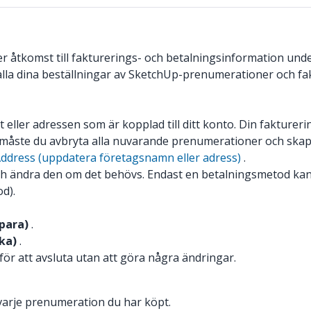
r åtkomst till fakturerings- och betalningsinformation under
lla dina beställningar av SketchUp-prenumerationer och fakt
 eller adressen som är kopplad till ditt konto. Din fakturer
måste du avbryta alla nuvarande prenumerationer och skapa
dress (uppdatera företagsnamn eller adress)
.
h ändra den om det behövs. Endast en betalningsmetod kan 
d).
para)
.
ka)
.
ör att avsluta utan att göra några ändringar.
r varje prenumeration du har köpt.