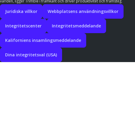
världen, ligger Trimble i framkant och driver produktivitet och framsteg.
Juridiska villkor
Webbplatsens användningsvillkor
Integritetscenter
Integritetsmeddelande
Kaliforniens insamlingsmeddelande
Dina integritetsval (USA)