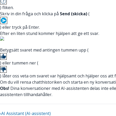
) fliken.
Skriv in din fråga och klicka på
Send (skicka)
(
) eller tryck på Enter.
Efter en liten stund kommer hjälpen att ge ett svar.
Betygsätt svaret med antingen tummen upp (
) eller tummen ner (
) låter oss veta om svaret var hjälpsamt och hjälper oss att 
Om du vill rensa chatthistoriken och starta en ny konversat
Obs!
Dina konversationer med AI-assistenten delas inte eller
assistenten tillhandahåller.
‹
AI Assistant (AI-assistent)