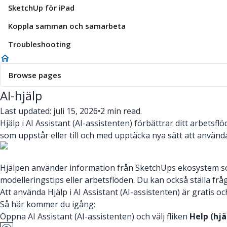
SketchUp för iPad
Koppla samman och samarbeta
Troubleshooting
Browse pages
AI-hjälp
Last updated: juli 15, 2026
•
2 min read.
Hjälp i AI Assistant (AI-assistenten) förbättrar ditt arbet
som uppstår eller till och med upptäcka nya sätt att använda
Hjälpen använder information från SketchUps ekosystem som 
modelleringstips eller arbetsflöden. Du kan också ställa f
Att använda Hjälp i AI Assistant (AI-assistenten) är gratis o
Så här kommer du igång:
Öppna AI Assistant (AI-assistenten) och välj fliken
Help (hjä