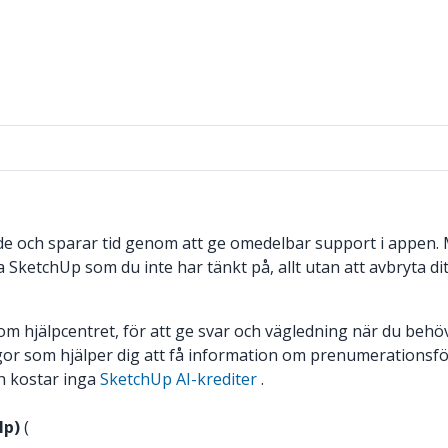
sflöde och sparar tid genom att ge omedelbar support i appen
 SketchUp som du inte har tänkt på, allt utan att avbryta dit
hjälpcentret, för att ge svar och vägledning när du behöver
rågor som hjälper dig att få information om prenumerationsf
ch kostar inga
SketchUp AI-krediter
.
lp)
(