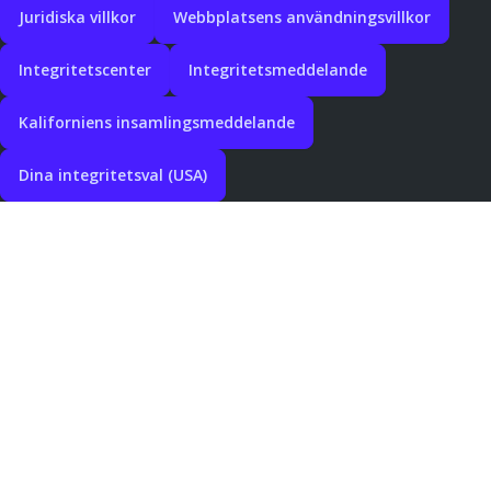
Juridiska villkor
Webbplatsens användningsvillkor
Integritetscenter
Integritetsmeddelande
Kaliforniens insamlingsmeddelande
Dina integritetsval (USA)