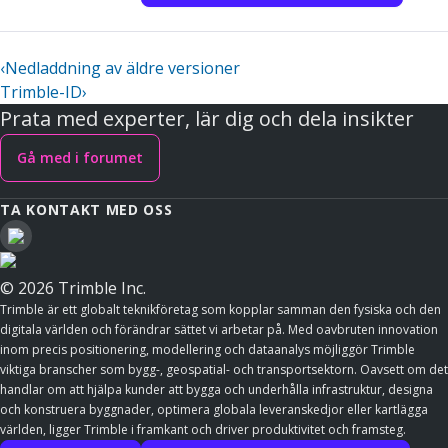
‹
Nedladdning av äldre versioner
Trimble-ID
›
Prata med experter, lär dig och dela insikter
Gå med i forumet
TA KONTAKT MED OSS
© 2026 Trimble Inc.
Trimble är ett globalt teknikföretag som kopplar samman den fysiska och den
digitala världen och förändrar sättet vi arbetar på. Med oavbruten innovation
inom precis positionering, modellering och dataanalys möjliggör Trimble
viktiga branscher som bygg-, geospatial- och transportsektorn. Oavsett om det
handlar om att hjälpa kunder att bygga och underhålla infrastruktur, designa
och konstruera byggnader, optimera globala leveranskedjor eller kartlägga
världen, ligger Trimble i framkant och driver produktivitet och framsteg.