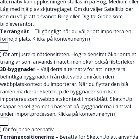
alternativ kan upplösningen ställas in på Hög, Medium eller
Låg med hjälp av skjutreglaget. Om du väljer Satellitbilder
kan du välja att använda Bing eller Digital Globe som
bildleverantör.
Terrängnät
– Tillgängligt när du väljer att importera en
förhöjd plats. Klicka på kontextmenyn (
) för att justera nätdensiteten. Högre densitet ökar antalet
trianglar som används i nätet, men ökar också filstorleken.
3D-byggnader –
Välj detta alternativ för att integrera
befintliga byggnader från ditt valda område i den
webbplatskontext du importerar. När du flyttar den blå
ramen markerar SketchUp de byggnader som kan
importeras som webbplatskontext i mörkblått. SketchUp
skapar enkel geometri baserat på byggnaderna i ditt val
under importprocessen. Klicka på kontextmenyn (
) för följande alternativ:
Terrängpositionering –
Berätta för SketchUp att använda