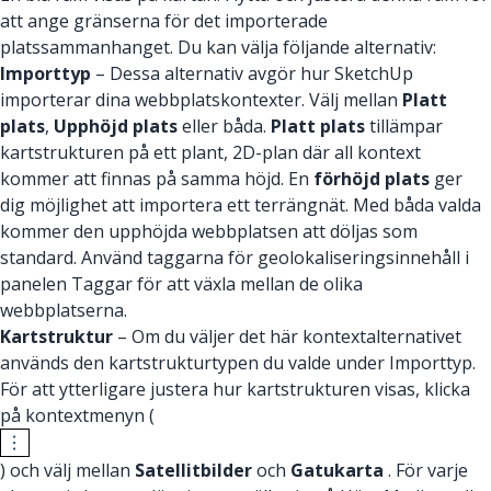
att ange gränserna för det importerade
platssammanhanget. Du kan välja följande alternativ:
Importtyp
– Dessa alternativ avgör hur SketchUp
importerar dina webbplatskontexter. Välj mellan
Platt
plats
,
Upphöjd plats
eller båda.
Platt plats
tillämpar
kartstrukturen på ett plant, 2D-plan där all kontext
kommer att finnas på samma höjd. En
förhöjd plats
ger
dig möjlighet att importera ett terrängnät. Med båda valda
kommer den upphöjda webbplatsen att döljas som
standard. Använd taggarna för geolokaliseringsinnehåll i
panelen Taggar för att växla mellan de olika
webbplatserna.
Kartstruktur
– Om du väljer det här kontextalternativet
används den kartstrukturtypen du valde under Importtyp.
För att ytterligare justera hur kartstrukturen visas, klicka
på kontextmenyn (
) och välj mellan
Satellitbilder
och
Gatukarta
. För varje