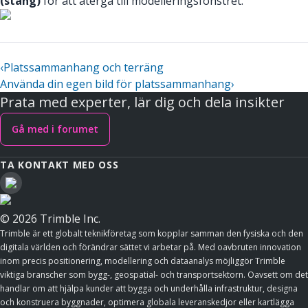
(stäng)
för att återgå till modelleringsfönstret.
‹
Platssammanhang och terräng
Använda din egen bild för platssammanhang
›
Prata med experter, lär dig och dela insikter
Gå med i forumet
TA KONTAKT MED OSS
© 2026 Trimble Inc.
Trimble är ett globalt teknikföretag som kopplar samman den fysiska och den
digitala världen och förändrar sättet vi arbetar på. Med oavbruten innovation
inom precis positionering, modellering och dataanalys möjliggör Trimble
viktiga branscher som bygg-, geospatial- och transportsektorn. Oavsett om det
handlar om att hjälpa kunder att bygga och underhålla infrastruktur, designa
och konstruera byggnader, optimera globala leveranskedjor eller kartlägga