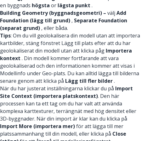
en byggnads
högsta
or
lägsta punkt
.
Building Geometry (byggnadsgeometri) –
välj
Add
Foundation (lägg till grund)
,
Separate Foundation
(separat grund)
, eller båda.
Tips
: Om du vill geolokalisera din modell utan att importera
kartbilder, stäng fönstret Lägg till plats efter att du har
geolokaliserat din modell utan att klicka påg
Importera
kontext
. Din modell kommer fortfarande att vara
geolokaliserad och den informationen kommer att visas i
Modellinfo under Geo-plats. Du kan alltid lägga till bilderna
senare genom att klicka på
Lägg till fler bilder
.
När du har justerat inställningarna klickar du på
Import
Site Context (importera platskontext)
. Den här
processen kan ta ett tag om du har valt att använda
komplexa karttexturer, terrängnät med hög densitet eller
3D-byggnader. När din import är klar kan du klicka på
Import More (importera mer)
för att lägga till mer
platssammanhang till din modell, eller klicka på
Close