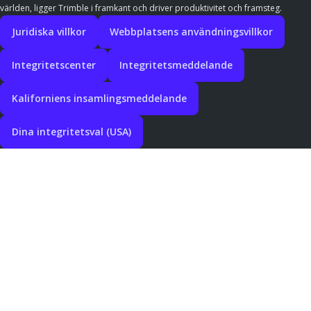
världen, ligger Trimble i framkant och driver produktivitet och framsteg.
Juridiska villkor
Webbplatsens användningsvillkor
Integritetscenter
Integritetsmeddelande
Kaliforniens insamlingsmeddelande
Dina integritetsval (USA)