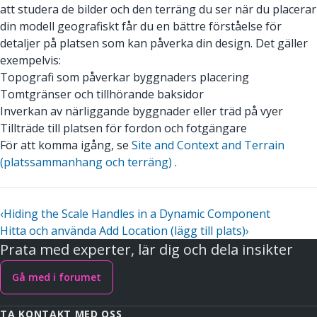
att studera de bilder och den terräng du ser när du placerar
din modell geografiskt får du en bättre förståelse för
detaljer på platsen som kan påverka din design. Det gäller
exempelvis:
Topografi som påverkar byggnaders placering
Tomtgränser och tillhörande baksidor
Inverkan av närliggande byggnader eller träd på vyer
Tillträde till platsen för fordon och fotgängare
För att komma igång, se
Site and Context and Terrain
(platssammanhang och terräng)
.
‹
Hiding the Scale Handles in a Dynamic Component
Hitta och använda Add Location (lägg till plats)
›
Prata med experter, lär dig och dela insikter
Gå med i forumet
TA KONTAKT MED OSS