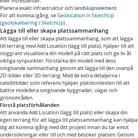
eller intressenter.
Planera exakt infrastruktur och landskapselement.
För att komma igång, se
Geolocation in SketchUp
(geolokalisering i SketchUp)
.
Lägga till eller skapa platssammanhang
Att lägga till eller skapa platssammanhang, som att lägga
till terräng med Add Location (lägg till plats), hjälper till att
noggrant visualisera din modell på rätt plats och ge liv åt
viktiga synpunkter. Förstärka din modell med dess
omgivande sammanhang genom att lägga till den ovanpå
2D-bilder eller 3D-terräng. Med de extra detaljerna i
satellitbilder som referens hjälper platskontexten till att
bättre modellera omgivande byggnader, vägar och
grönområden.
Förstå platsförhållanden
Att använda Add Location (lägg till plats) eller skapa din
egen terräng för att lägga till platssammanhang kan hjälpa
dig att komma igång med ditt projekt innan du tar emot
undersökningar eller till och med besöker platsen. Genom