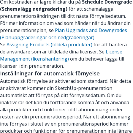
Om kostnaden är lägre klickar du på
Schedule Downgrade
(Schemalägg nedgradering)
för att schemalägga
prenumerationsändringen till ditt nästa förnyelsedatum.
För mer information om vad som händer när du ändrar din
prenumerationsplan, se
Plan Upgrades and Downgrades
(Planuppgraderingar och nedgraderingar)
.
Se
Assigning Products (tilldela produkter)
för att hantera
de användare som är tilldelade dina licenser. Se
License
Management (licenshantering)
om du behöver lägga till
licenser i din prenumeration.
Inställningar för automatisk förnyelse
Automatisk förnyelse är aktiverad som standard. När detta
är aktiverat kommer din SketchUp-prenumeration
automatiskt att förnyas på ditt förnyelsedatum. Om du
inaktiverar det kan du fortfarande komma åt och använda
alla produkter och funktioner i ditt abonnemang under
resten av din prenumerationsperiod. När ett abonnemang
inte förnyas i slutet av en prenumerationsperiod kommer
produkter och funktioner för prenumerationen inte längre