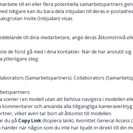
amarbete till en eller flera potentiella samarbetspartners g
d tidigare kan du bara dela inbjudan till deras e-postadres
ialogrutan Invite (Inbjudan) visas.
t meddelande till dina medarbetare, ange deras åtkomstnivå ell
 de först gå med i dina kontakter. När de har anslutit sig t
 ytterligare steg.
Collaborators (Samarbetspartners). Collaborators (Samarbets
rbetspartners:
sa scener i en modell utan att behöva navigera i modellen e
kommentarer och använda alla tillgängliga kameraverktyg
er, vilket även tar bort all åtkomst till modellen.
kar du på
Copy Link
(Kopiera länk). Avsnittet General Acces
händer när någon som du inte har bjudit in direkt till din