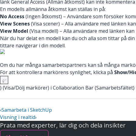
länk General Access (Allmän åtkomst) kan inte kommentera 
En modells allmänna åtkomst kan ställas in på:
No Access
(Ingen åtkomst) – Användare som försöker komma
View Scenes
(Visa scener) – Alla användare med länken kan 
View Model
(Visa modell) – Alla användare med länken kan
När du har delat en modell kan du och alla som tittar på din
tittare navigerar i din modell.
Om du har många samarbetspartners kan så många markörer v
För att kontrollera markörens synlighet, klicka på
Show/Hid
) (Visa/Dölj markörer) i Collaboration Bar (Samarbetsfältet) f
‹
Samarbeta i SketchUp
Visning i realtid
›
Prata med experter, lär dig och dela insikter