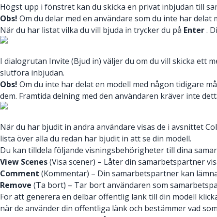
Högst upp i fönstret kan du skicka en privat inbjudan till s
Obs!
Om du delar med en användare som du inte har delat me
När du har listat vilka du vill bjuda in trycker du på
Enter
. D
I dialogrutan Invite (Bjud in) väljer du om du vill skicka et
slutföra inbjudan.
Obs!
Om du inte har delat en modell med någon tidigare måste
dem. Framtida delning med den användaren kräver inte detta
När du har bjudit in andra användare visas de i avsnittet 
lista över alla du redan har bjudit in att se din modell.
Du kan tilldela följande visningsbehörigheter till dina sama
View Scenes
(Visa scener) – Låter din samarbetspartner vi
Comment
(Kommentar) – Din samarbetspartner kan lämna 
Remove
(Ta bort) – Tar bort användaren som samarbetspartn
För att generera en delbar offentlig länk till din modell klic
när de använder din offentliga länk och bestämmer vad som 