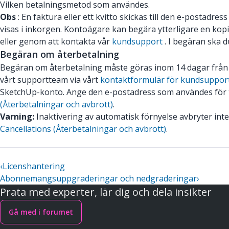
Vilken betalningsmetod som användes.
Obs
: En faktura eller ett kvitto skickas till den e-postad
visas i inkorgen. Kontoägare kan begära ytterligare en kop
eller genom att kontakta vår
kundsupport
. I begäran ska
Begäran om återbetalning
Begäran om återbetalning måste göras inom 14 dagar från d
vårt supportteam via vårt
kontaktformulär för kundsuppor
SketchUp-konto. Ange den e-postadress som användes för 
(Återbetalningar och avbrott)
.
Varning:
Inaktivering av automatisk förnyelse avbryter in
Cancellations (Återbetalningar och avbrott)
.
‹
Licenshantering
Abonnemangsuppgraderingar och nedgraderingar
›
Prata med experter, lär dig och dela insikter
Gå med i forumet