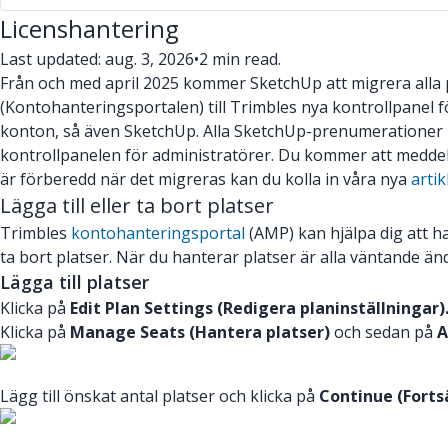
Licenshantering
Last updated: aug. 3, 2026
•
2 min read.
Från och med april 2025 kommer SketchUp att migrera all
(Kontohanteringsportalen) till Trimbles nya kontrollpanel f
konton, så även SketchUp. Alla SketchUp-prenumerationer
kontrollpanelen för administratörer. Du kommer att meddela
är förberedd när det migreras kan du kolla in våra nya
arti
Lägga till eller ta bort platser
Trimbles
kontohanteringsportal
(AMP) kan hjälpa dig att ha
ta bort platser. När du hanterar platser är alla väntande änd
Lägga till platser
Klicka på
Edit Plan Settings (Redigera planinställningar)
Klicka på
Manage Seats (Hantera platser)
och sedan på
A
Lägg till önskat antal platser och klicka på
Continue (Forts