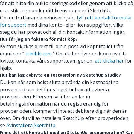
för att hitta din auktoriseringskod eller genom att klicka på
e-postikonen under ditt licensnummer i SketchUp.
Om du fortfarande behöver hjälp,
fyll i ett kontaktformulär
för support
med dina konto- eller licensuppgifter, vilka
steg du har provat och all din kontaktinformation ingår.
Hur får jag en faktura för mitt köp?
Kvitton skickas direkt till din e-post vid köptillfället från
domänen ”
trimble.com
” Om du behöver en kopia av ditt
kvitto, kontakta vårt supportteam genom
att klicka här
för
hjälp.
Hur kan jag avbryta en testversion av SketchUp Studio?
Du kan när som helst sluta använda din kostnadsfria
provperiod och det finns inget behov att avbryta
provperioden. Eftersom vi inte samlar in
betalningsinformation när du registrerar dig för
provperioden, kommer vi inte att debitera dig när den är
över. Om du vill avinstallera SketchUp efter provperioden,
se
Avinstallera SketchUp
.
Finns det ett kontrakt med en SketchUp-prenumeration? Kan