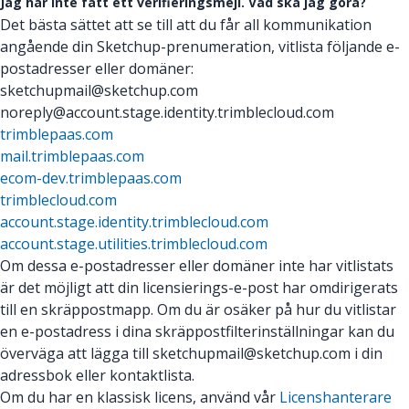
Jag har inte fått ett verifieringsmejl. Vad ska jag göra?
Det bästa sättet att se till att du får all kommunikation
angående din Sketchup-prenumeration, vitlista följande e-
postadresser eller domäner:
sketchupmail@sketchup.com
noreply@account.stage.identity.trimblecloud.com
trimblepaas.com
mail.trimblepaas.com
ecom-dev.trimblepaas.com
trimblecloud.com
account.stage.identity.trimblecloud.com
account.stage.utilities.trimblecloud.com
Om dessa e-postadresser eller domäner inte har vitlistats
är det möjligt att din licensierings-e-post har omdirigerats
till en skräppostmapp. Om du är osäker på hur du vitlistar
en e-postadress i dina skräppostfilterinställningar kan du
överväga att lägga till sketchupmail@sketchup.com i din
adressbok eller kontaktlista.
Om du har en klassisk licens, använd vår
Licenshanterare