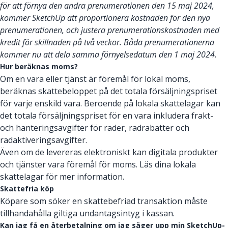
för att förnya den andra prenumerationen den 15 maj 2024,
kommer SketchUp att proportionera kostnaden för den nya
prenumerationen, och justera prenumerationskostnaden med
kredit för skillnaden på två veckor. Båda prenumerationerna
kommer nu att dela samma förnyelsedatum den 1 maj 2024.
Hur beräknas moms?
Om en vara eller tjänst är föremål för lokal moms,
beräknas skattebeloppet på det totala försäljningspriset
för varje enskild vara. Beroende på lokala skattelagar kan
det totala försäljningspriset för en vara inkludera frakt-
och hanteringsavgifter för rader, radrabatter och
radaktiveringsavgifter.
Även om de levereras elektroniskt kan digitala produkter
och tjänster vara föremål för moms. Läs dina lokala
skattelagar för mer information.
Skattefria köp
Köpare som söker en skattebefriad transaktion måste
tillhandahålla giltiga undantagsintyg i kassan.
Kan jag få en återbetalning om jag säger upp min SketchUp-