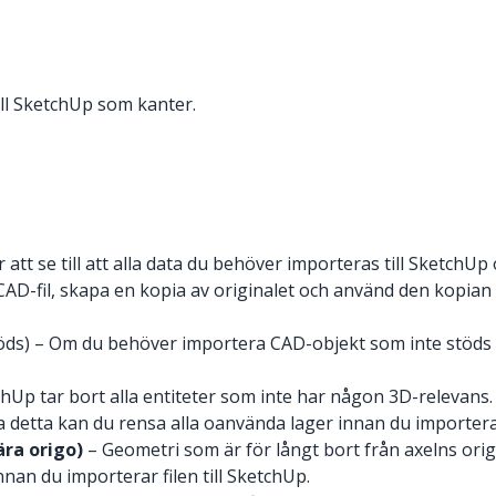
ll SketchUp som kanter.
att se till att alla data du behöver importeras till SketchUp
a CAD-fil, skapa en kopia av originalet och använd den kopian
öds) – Om du behöver importera CAD-objekt som inte stöds t
hUp tar bort alla entiteter som inte har någon 3D-relevans
a detta kan du rensa alla oanvända lager innan du importera
ära origo)
– Geometri som är för långt bort från axelns ori
nnan du importerar filen till SketchUp.