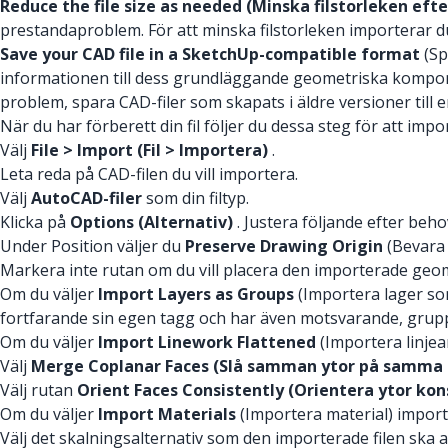
Reduce the file size as needed (Minska filstorleken eft
prestandaproblem. För att minska filstorleken importerar du 
Save your CAD file in a SketchUp-compatible format
(Sp
informationen till dess grundläggande geometriska komponen
problem, spara CAD-filer som skapats i äldre versioner till 
När du har förberett din fil följer du dessa steg för att impo
Välj
File > Import (Fil > Importera)
.
Leta reda på CAD-filen du vill importera.
Välj
AutoCAD-filer
som din filtyp.
Klicka på
Options (Alternativ)
. Justera följande efter beho
Under Position väljer du
Preserve Drawing Origin
(Bevara 
Markera inte rutan om du vill placera den importerade geo
Om du väljer
Import Layers as Groups
(Importera lager so
fortfarande sin egen tagg och har även motsvarande, grup
Om du väljer
Import Linework Flattened
(Importera linjear
Välj
Merge Coplanar Faces (Slå samman ytor på samma 
Välj rutan
Orient Faces Consistently (Orientera ytor ko
Om du väljer
Import Materials
(Importera material) importe
Välj det skalningsalternativ som den importerade filen ska a