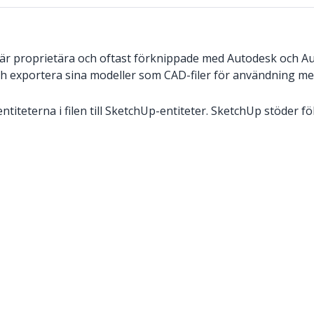
t är proprietära och oftast förknippade med Autodesk och
och exportera sina modeller som CAD-filer för användning 
titeterna i filen till SketchUp-entiteter. SketchUp stöder f