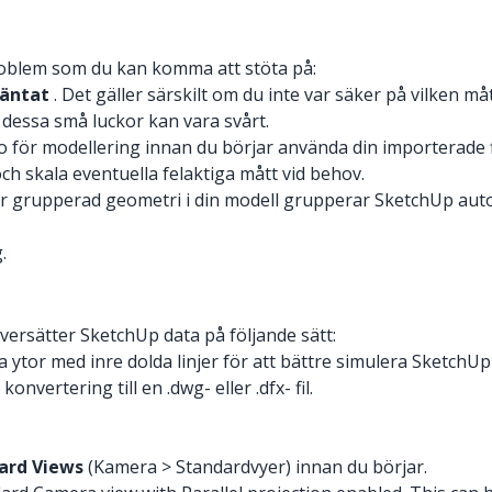
problem som du kan komma att stöta på:
väntat
. Det gäller särskilt om du inte var säker på vilken m
la dessa små luckor kan vara svårt.
edo för modellering innan du börjar använda din importerade fi
 skala eventuella felaktiga mått vid behov.
har grupperad geometri i din modell grupperar SketchUp au
.
versätter SketchUp data på följande sätt:
 ytor med inre dolda linjer för att bättre simulera SketchU
ertering till en .dwg- eller .dfx- fil.
ard Views
(Kamera > Standardvyer) innan du börjar.