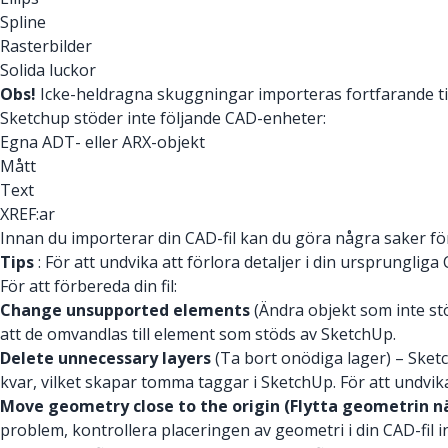
Spline
Rasterbilder
Solida luckor
Obs!
Icke-heldragna skuggningar importeras fortfarande ti
Sketchup stöder inte följande CAD-enheter:
Egna ADT- eller ARX-objekt
Mått
Text
XREF:ar
Innan du importerar din CAD-fil kan du göra några saker för 
Tips
: För att undvika att förlora detaljer i din ursprunglig
För att förbereda din fil:
Change unsupported elements
(Ändra objekt som inte st
att de omvandlas till element som stöds av SketchUp.
Delete unnecessary layers
(Ta bort onödiga lager) – Sketc
kvar, vilket skapar tomma taggar i SketchUp. För att undvik
Move geometry close to the origin (Flytta geometrin n
problem, kontrollera placeringen av geometri i din CAD-fil i