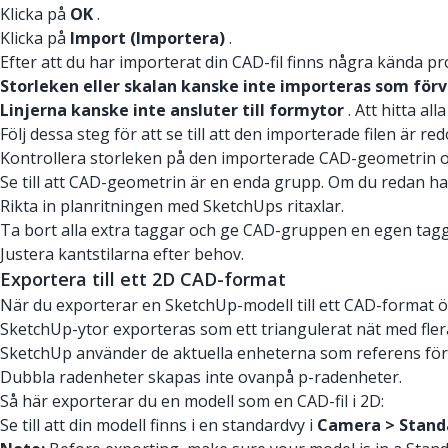
Klicka på
OK
.
Klicka på
Import (Importera)
.
Efter att du har importerat din CAD-fil finns några kända 
Storleken eller skalan kanske inte importeras som för
Linjerna kanske inte ansluter till formytor
. Att hitta al
Följ dessa steg för att se till att den importerade filen är r
Kontrollera storleken på den importerade CAD-geometrin och
Se till att CAD-geometrin är en enda grupp. Om du redan 
Rikta in planritningen med SketchUps ritaxlar.
Ta bort alla extra taggar och ge CAD-gruppen en egen tagg
Justera kantstilarna efter behov.
Exportera till ett 2D CAD-format
När du exporterar en SketchUp-modell till ett CAD-format ö
SketchUp-ytor exporteras som ett triangulerat nät med flera
SketchUp använder de aktuella enheterna som referens för konv
Dubbla radenheter skapas inte ovanpå p-radenheter.
Så här exporterar du en modell som en CAD-fil i 2D:
Se till att din modell finns i en standardvy i
Camera > Stand