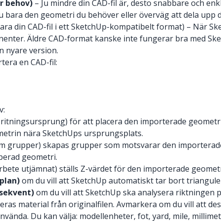
er behov)
– Ju mindre din CAD-fil är, desto snabbare och enk
bara den geometri du behöver eller överväg att dela upp din C
ara din CAD-fil i ett SketchUp-kompatibelt format) – När Sk
ter. Äldre CAD-format kanske inte fungerar bra med SketchU
en nyare version.
rtera en CAD-fil:
v:
ritningsursprung) för att placera den importerade geometrin 
metrin nära SketchUps ursprungsplats.
m grupper) skapas grupper som motsvarar den importerade 
perad geometri.
bete utjämnat) ställs Z-värdet för den importerade geometrin i
plan)
om du vill att SketchUp automatiskt tar bort trianguler
nsekvent)
om du vill att SketchUp ska analysera riktningen 
ras material från originalfilen. Avmarkera om du vill att des
nvända. Du kan välja: modellenheter, fot, yard, mile, millime