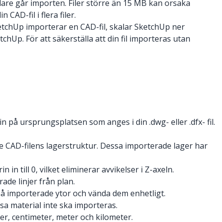
lare går importen. Filer större än 15 MB kan orsaka
AD-fil i flera filer.
etchUp importerar en CAD-fil, skalar SketchUp ner
p. För att säkerställa att din fil importeras utan
på ursprungsplatsen som anges i din .dwg- eller .dfx- fil.
CAD-filens lagerstruktur. Dessa importerade lager har
n till 0, vilket eliminerar avvikelser i Z-axeln.
ade linjer från plan.
på importerade ytor och vända dem enhetligt.
sa material inte ska importeras.
ter, centimeter, meter och kilometer.