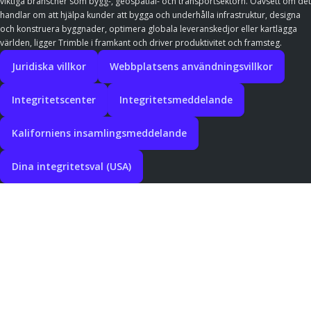
viktiga branscher som bygg-, geospatial- och transportsektorn. Oavsett om det
handlar om att hjälpa kunder att bygga och underhålla infrastruktur, designa
och konstruera byggnader, optimera globala leveranskedjor eller kartlägga
världen, ligger Trimble i framkant och driver produktivitet och framsteg.
Juridiska villkor
Webbplatsens användningsvillkor
Integritetscenter
Integritetsmeddelande
Kaliforniens insamlingsmeddelande
Dina integritetsval (USA)