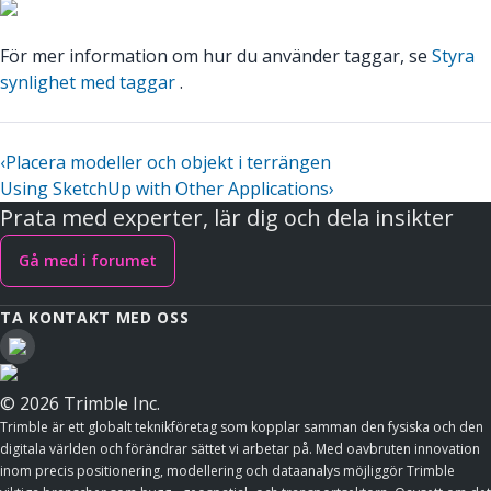
För mer information om hur du använder taggar, se
Styra
synlighet med taggar
.
‹
Placera modeller och objekt i terrängen
Using SketchUp with Other Applications
›
Prata med experter, lär dig och dela insikter
Gå med i forumet
TA KONTAKT MED OSS
© 2026 Trimble Inc.
Trimble är ett globalt teknikföretag som kopplar samman den fysiska och den
digitala världen och förändrar sättet vi arbetar på. Med oavbruten innovation
inom precis positionering, modellering och dataanalys möjliggör Trimble