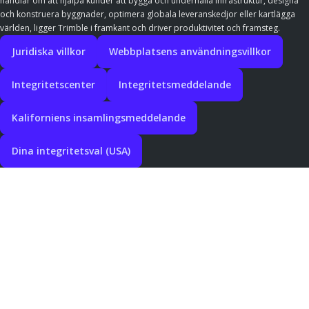
handlar om att hjälpa kunder att bygga och underhålla infrastruktur, designa
och konstruera byggnader, optimera globala leveranskedjor eller kartlägga
världen, ligger Trimble i framkant och driver produktivitet och framsteg.
Juridiska villkor
Webbplatsens användningsvillkor
Integritetscenter
Integritetsmeddelande
Kaliforniens insamlingsmeddelande
Dina integritetsval (USA)