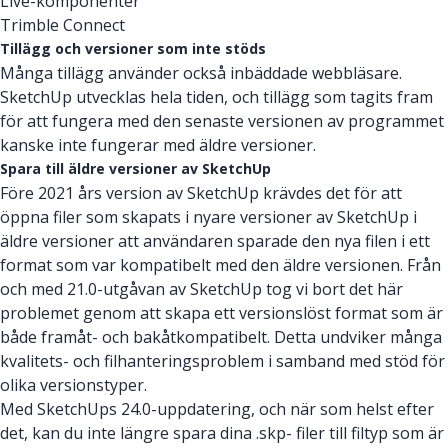
Live-komponenter
Trimble Connect
Tillägg och versioner som inte stöds
Många tillägg använder också inbäddade webbläsare.
SketchUp utvecklas hela tiden, och tillägg som tagits fram
för att fungera med den senaste versionen av programmet
kanske inte fungerar med äldre versioner.
Spara till äldre versioner av SketchUp
Före 2021 års version av SketchUp krävdes det för att
öppna filer som skapats i nyare versioner av SketchUp i
äldre versioner att användaren sparade den nya filen i ett
format som var kompatibelt med den äldre versionen. Från
och med 21.0-utgåvan av SketchUp tog vi bort det här
problemet genom att skapa ett versionslöst format som är
både framåt- och bakåtkompatibelt. Detta undviker många
kvalitets- och filhanteringsproblem i samband med stöd för
olika versionstyper.
Med SketchUps 24.0-uppdatering, och när som helst efter
det, kan du inte längre spara dina .skp- filer till filtyp som är