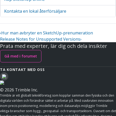
Kontakta en lokal återförsäljare
‹
Hur man avbryter en SketchUp-prenumeration
Release Notes for Unsupported Versions
›
Prata med experter, lär dig och dela insikter
Gå med i forumet
TA KONTAKT MED OSS
© 2026 Trimble Inc.
Trimble är ett globalt teknikföretag som kopplar samman den fysiska och den
digitala världen och förändrar sättet vi arbetar på. Med oavbruten innovation
inom precis positionering, modellering och dataanalys möjliggör Trimble
viktiga branscher som bygg-, geospatial- och transportsektorn. Oavsett om det