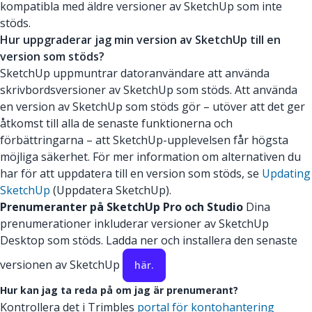
kompatibla med äldre versioner av SketchUp som inte
stöds.
Hur uppgraderar jag min version av SketchUp till en
version som stöds?
SketchUp uppmuntrar datoranvändare att använda
skrivbordsversioner av SketchUp som stöds. Att använda
en version av SketchUp som stöds gör – utöver att det ger
åtkomst till alla de senaste funktionerna och
förbättringarna – att SketchUp-upplevelsen får högsta
möjliga säkerhet. För mer information om alternativen du
har för att uppdatera till en version som stöds, se
Updating
SketchUp
(Uppdatera SketchUp).
Prenumeranter på SketchUp Pro och Studio
Dina
prenumerationer inkluderar versioner av SketchUp
Desktop som stöds. Ladda ner och installera den senaste
versionen av SketchUp
här.
Hur kan jag ta reda på om jag är prenumerant?
Kontrollera det i Trimbles
portal för kontohantering