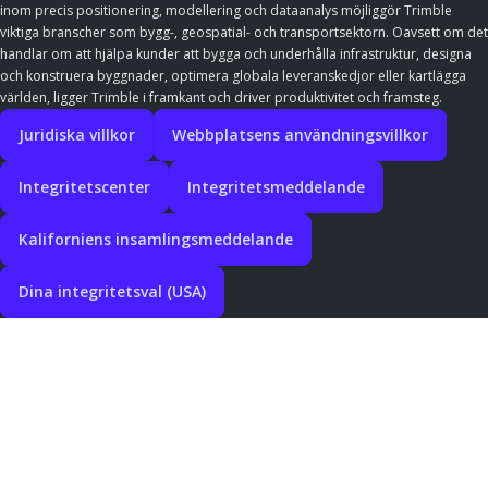
inom precis positionering, modellering och dataanalys möjliggör Trimble
viktiga branscher som bygg-, geospatial- och transportsektorn. Oavsett om det
handlar om att hjälpa kunder att bygga och underhålla infrastruktur, designa
och konstruera byggnader, optimera globala leveranskedjor eller kartlägga
världen, ligger Trimble i framkant och driver produktivitet och framsteg.
Juridiska villkor
Webbplatsens användningsvillkor
Integritetscenter
Integritetsmeddelande
Kaliforniens insamlingsmeddelande
Dina integritetsval (USA)