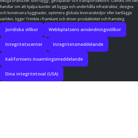
viktiga branscher som bygg-, geospatial- och transportsektorn. Oavsett om det
handlar om att hjälpa kunder att bygga och underhålla infrastruktur, designa
och konstruera byggnader, optimera globala leveranskedjor eller kartlägga
världen, ligger Trimble i framkant och driver produktivitet och framsteg.
Juridiska villkor
Webbplatsens användningsvillkor
Integritetscenter
Integritetsmeddelande
Kaliforniens insamlingsmeddelande
Dina integritetsval (USA)