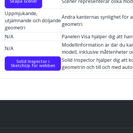
Scener representerar olika mode
Skapa scener
Uppmjukande,
Ändra kanternas synlighet för at
utjämnande och döljande
geometri.
geometri
N/A
Panelen Visa hjälper dig att ha
Modellinformation är där du kan
N/A
modell, inklusive måttenheter oc
Solid Inspector hjälper dig att 
Solid Inspector i
SketchUp för webben
geometrin och till och med auto