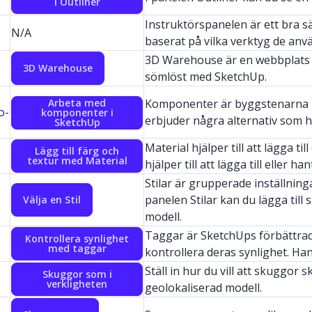
i Outliner
Instruktörspanelen är ett bra s
N/A
baserat på vilka verktyg de anv
3D Warehouse är en webbplats 
3D Warehouse
sömlöst med SketchUp.
Arbeta med
Komponenter är byggstenarna i 
o-
komponenter i
erbjuder några alternativ som h
SketchUp
Material hjälper till att lägga ti
Lägg till färg och
textur med Material
hjälper till att lägga till eller 
Stilar är grupperade inställning
panelen Stilar kan du lägga till s
Välja en Stil
modell.
Taggar är SketchUps förbättrade
Kontrollera synlighet
med taggar
kontrollera deras synlighet. Ha
Ställ in hur du vill att skuggor 
Skuggor som i
verkligheten
geolokaliserad modell.