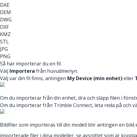
DAE
DEM
DWG
DXF
KMZ
STL
JPG
PNG
Så här importerar du en fil:
Välj
Importera
från huvudmenyn.
Välj var din fil finns, antingen
My Device (min enhet)
eller
Om du importerar från din enhet, dra och släpp filen i fönstr
Om du importerar från Trimble Connect, leta reda på och välj
Bildfiler som importeras till din modell blir antingen en bi
importerade filer i dina modeller, se avsnittet som är kopplat