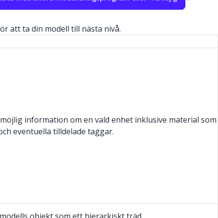
att ta din modell till nästa nivå.
l möjlig information om en vald enhet inklusive material som
h eventuella tilldelade taggar.
modells objekt som ett hierarkiskt träd.