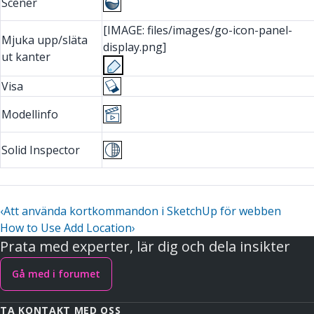
Scener
[IMAGE: files/images/go-icon-panel-
Mjuka upp/släta
display.png]
ut kanter
Visa
Modellinfo
Solid Inspector
‹
Att använda kortkommandon i SketchUp för webben
How to Use Add Location
›
Prata med experter, lär dig och dela insikter
Gå med i forumet
TA KONTAKT MED OSS