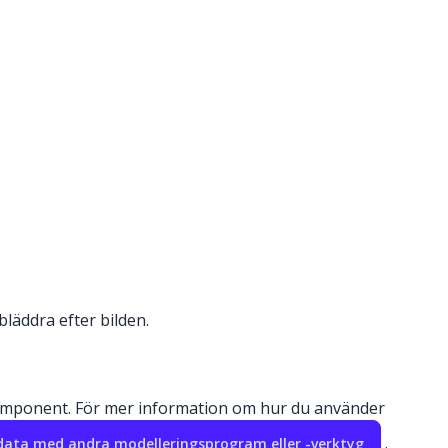
bläddra efter bilden.
en komponent. För mer information om hur du använder
.
ata med andra modelleringsprogram eller -verktyg