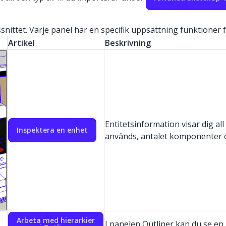
ttet. Varje panel har en specifik uppsättning funktioner för 
Artikel
Beskrivning
Entitetsinformation visar dig al
Inspektera en enhet
används, antalet komponenter oc
Arbeta med hierarkier
I panelen Outliner kan du se en 