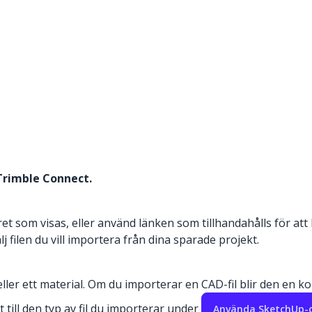
Trimble Connect.
et som visas, eller använd länken som tillhandahålls för att 
 filen du vill importera från dina sparade projekt.
ld eller ett material. Om du importerar en CAD-fil blir den 
 till den typ av fil du importerar under
Använda SketchUp-d