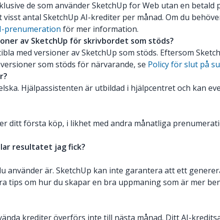
 inklusive de som använder SketchUp for Web utan en betald 
visst antal SketchUp AI-krediter per månad. Om du behöver 
I-prenumeration
för mer information.
ioner av SketchUp för skrivbordet som stöds?
tibla med versioner av SketchUp som stöds. Eftersom SketchU
 versioner som stöds för närvarande, se
Policy för slut på s
r?
ka. Hjälpassistenten är utbildad i hjälpcentret och kan eve
r ditt första köp, i likhet med andra månatliga prenumera
lar resultatet jag fick?
nvänder är. SketchUp kan inte garantera att ett genererat 
a tips om hur du skapar en bra uppmaning som är mer benäg
ända krediter överförs inte till nästa månad. Ditt AI-kredits