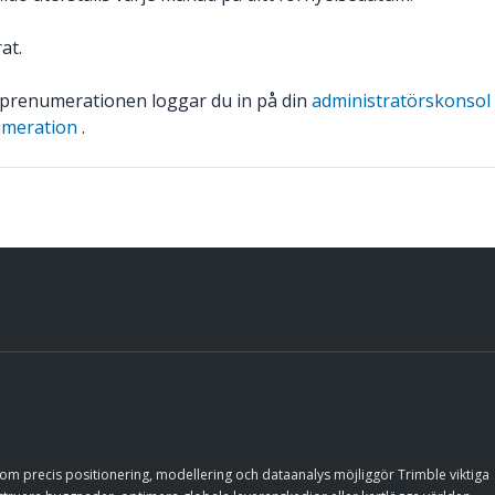
at.
prenumerationen loggar du in på din
administratörskonsol
umeration
.
nom precis positionering, modellering och dataanalys möjliggör Trimble viktiga