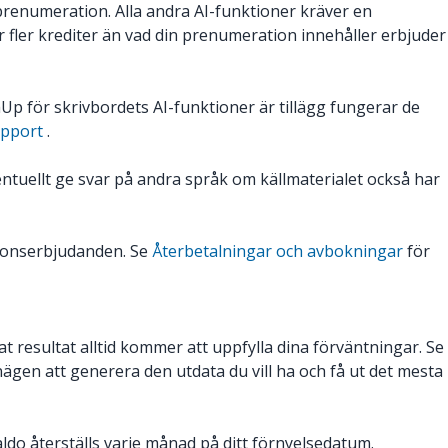
prenumeration. Alla andra AI-funktioner kräver en
fler krediter än vad din prenumeration innehåller erbjuder
p för skrivbordets AI-funktioner är tillägg fungerar de
upport
.
ntuellt ge svar på andra språk om källmaterialet också har
tionserbjudanden. Se
Återbetalningar och avbokningar
för
resultat alltid kommer att uppfylla dina förväntningar. Se
en att generera den utdata du vill ha och få ut det mesta
aldo återställs varje månad på ditt förnyelsedatum.