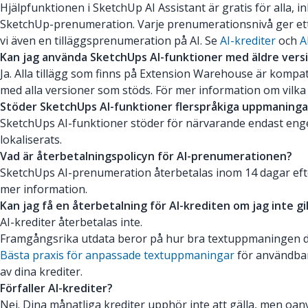
Hjälpfunktionen i SketchUp AI Assistant är gratis för alla,
SketchUp-prenumeration. Varje prenumerationsnivå ger ett 
vi även en tilläggsprenumeration på AI. Se
AI-krediter
och
A
Kan jag använda SketchUps AI-funktioner med äldre vers
Ja. Alla tillägg som finns på Extension Warehouse är kompa
med alla versioner som stöds. För mer information om vilka
Stöder SketchUps AI-funktioner flerspråkiga uppmaninga
SketchUps AI-funktioner stöder för närvarande endast engels
lokaliserats.
Vad är återbetalningspolicyn för AI-prenumerationen?
SketchUps AI-prenumeration återbetalas inom 14 dagar efte
mer information.
Kan jag få en återbetalning för AI-krediten om jag inte gil
AI-krediter återbetalas inte.
Framgångsrika utdata beror på hur bra textuppmaningen du a
Bästa praxis för anpassade textuppmaningar
för användbar
av dina krediter.
Förfaller AI-krediter?
Nej. Dina månatliga krediter upphör inte att gälla, men oanv