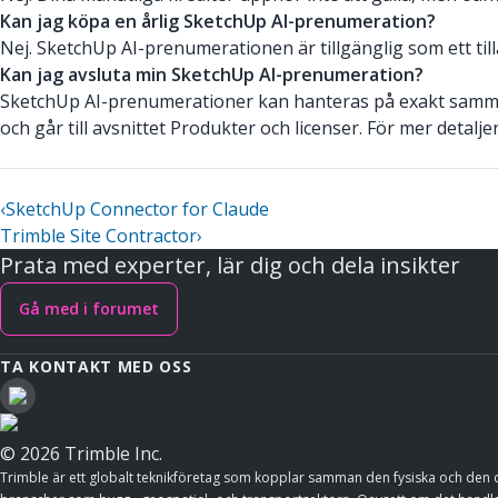
Kan jag köpa en årlig SketchUp AI-prenumeration?
Nej. SketchUp AI-prenumerationen är tillgänglig som ett till
Kan jag avsluta min SketchUp AI-prenumeration?
SketchUp AI-prenumerationer kan hanteras på exakt samma
och går till avsnittet Produkter och licenser. För mer detalj
‹
SketchUp Connector for Claude
Trimble Site Contractor
›
Prata med experter, lär dig och dela insikter
Gå med i forumet
TA KONTAKT MED OSS
© 2026 Trimble Inc.
Trimble är ett globalt teknikföretag som kopplar samman den fysiska och den d