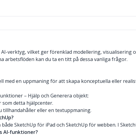
AI-verktyg, vilket ger förenklad modellering, visualisering o
a arbetsflöden kan du ta en titt på dessa vanliga frågor.
l med en uppmaning för att skapa konceptuella eller realisti
funktioner – Hjälp och Generera objekt:
r som detta hjälpcenter.
 tillhandahåller eller en textuppmaning.
tchUp?
både SketchUp för iPad och SketchUp för webben. I SketchUp 
s AI-funktioner?