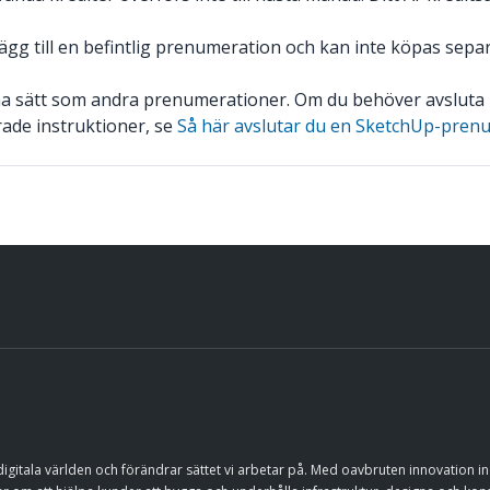
ägg till en befintlig prenumeration och kan inte köpas separ
 sätt som andra prenumerationer. Om du behöver avsluta 
erade instruktioner, se
Så här avslutar du en SketchUp-pren
igitala världen och förändrar sättet vi arbetar på. Med oavbruten innovation i