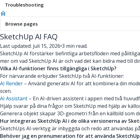
Troubleshooting
Browse pages
SketchUp AI FAQ
Last updated: juli 15, 2026
•
3 min read.
SketchUp AI förstärker befintliga arbetsflöden med pålitliga 
mer om vad SketchUp AI är och vad det kan bidra med till din
Vilka AI-funktioner finns tillgängliga i SketchUp?
För närvarande erbjuder SketchUp två AI-funktioner:
AI Render
– Använd generativ AI för att kombinera din model
scen.
AI Assistant
– En AI-driven assistent i appen med två huvud
Hjälp svarar på dina frågor om SketchUp med hjälp av källo
Generera objekt skapar 3D-geometri från en källbild som du
Hur integreras SketchUp AI i de olika versionerna av Ske
SketchUps AI-verktyg är inbyggda och redo att användas på 
Behöver jag en prenumeration för att använda SketchUp