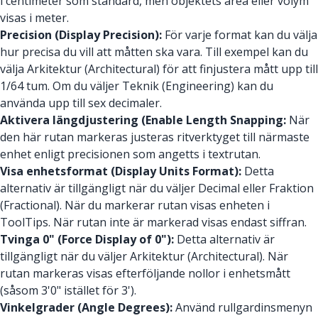
i centimeter som standard, men objektets area eller volym
visas i meter.
Precision (Display Precision):
För varje format kan du välja
hur precisa du vill att måtten ska vara. Till exempel kan du
välja Arkitektur (Architectural) för att finjustera mått upp till
1/64 tum. Om du väljer Teknik (Engineering) kan du
använda upp till sex decimaler.
Aktivera längdjustering (Enable Length Snapping:
När
den här rutan markeras justeras ritverktyget till närmaste
enhet enligt precisionen som angetts i textrutan.
Visa enhetsformat (Display Units Format):
Detta
alternativ är tillgängligt när du väljer Decimal eller Fraktion
(Fractional). När du markerar rutan visas enheten i
ToolTips. När rutan inte är markerad visas endast siffran.
Tvinga 0" (Force Display of 0"):
Detta alternativ är
tillgängligt när du väljer Arkitektur (Architectural). När
rutan markeras visas efterföljande nollor i enhetsmått
(såsom 3'0" istället för 3').
Vinkelgrader (Angle Degrees):
Använd rullgardinsmenyn