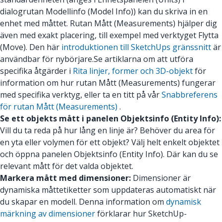
dialogrutan Modellinfo (Model Info)) kan du skriva in en
enhet med måttet. Rutan Mått (Measurements) hjälper dig
även med exakt placering, till exempel med verktyget Flytta
(Move). Den här
introduktionen till SketchUps gränssnitt
är
användbar för nybörjare.Se artiklarna om att utföra
specifika åtgärder i
Rita linjer, former och 3D-objekt
för
information om hur rutan Mått (Measurements) fungerar
med specifika verktyg, eller ta en titt på vår
Snabbreferens
för rutan Mått (Measurements)
.
Se ett objekts mått i panelen Objektsinfo (Entity Info):
Vill du ta reda på hur lång en linje är? Behöver du area för
en yta eller volymen för ett objekt? Välj helt enkelt objektet
och öppna panelen Objektsinfo (Entity Info). Där kan du se
relevant mått för det valda objektet.
Markera mått med dimensioner:
Dimensioner är
dynamiska måttetiketter som uppdateras automatiskt när
du skapar en modell. Denna information om
dynamisk
märkning av dimensioner
förklarar hur SketchUp-