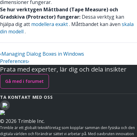
dimensioner fungerar.
Se hur verktygen Måttband (Tape Measure) och
Gradskiva (Protractor) fungerar:
Dessa verktyg kan
hjälpa dig att
modellera exakt
. Måttbandet kan även
skala
din modell
.
‹
Managing Dialog Boxes in Windows
Preferences
›
Prata med experter, lär dig och dela insikter
Gå med i forumet
TA KONTAKT MED OSS
© 2026 Trimble Inc.
Trimble är ett globalt teknikföretag som kopplar samman den fysiska och den
digitala världen och förändrar sättet vi arbetar på. Med oavbruten innovation