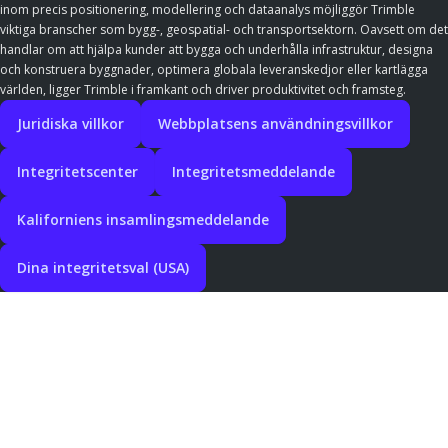
inom precis positionering, modellering och dataanalys möjliggör Trimble
viktiga branscher som bygg-, geospatial- och transportsektorn. Oavsett om det
handlar om att hjälpa kunder att bygga och underhålla infrastruktur, designa
och konstruera byggnader, optimera globala leveranskedjor eller kartlägga
världen, ligger Trimble i framkant och driver produktivitet och framsteg.
Juridiska villkor
Webbplatsens användningsvillkor
Integritetscenter
Integritetsmeddelande
Kaliforniens insamlingsmeddelande
Dina integritetsval (USA)