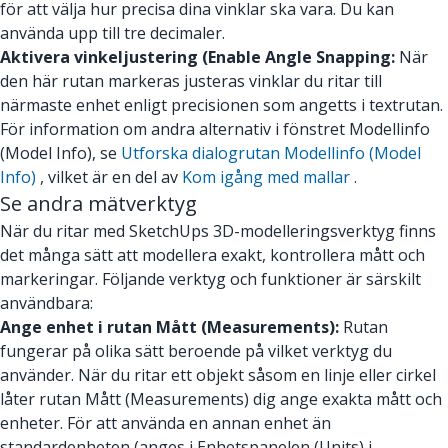
för att välja hur precisa dina vinklar ska vara. Du kan
använda upp till tre decimaler.
Aktivera vinkeljustering (Enable Angle Snapping:
När
den här rutan markeras justeras vinklar du ritar till
närmaste enhet enligt precisionen som angetts i textrutan.
För information om andra alternativ i fönstret Modellinfo
(Model Info), se
Utforska dialogrutan Modellinfo (Model
Info)
, vilket är en del av
Kom igång med mallar
.
Se andra mätverktyg
När du ritar med SketchUps 3D-modelleringsverktyg finns
det många sätt att modellera exakt, kontrollera mått och
markeringar. Följande verktyg och funktioner är särskilt
användbara:
Ange enhet i rutan Mått (Measurements):
Rutan
fungerar på olika sätt beroende på vilket verktyg du
använder. När du ritar ett objekt såsom en linje eller cirkel
låter rutan Mått (Measurements) dig ange exakta mått och
enheter. För att använda en annan enhet än
standardenheten (anges i Enhetspanelen (Units) i