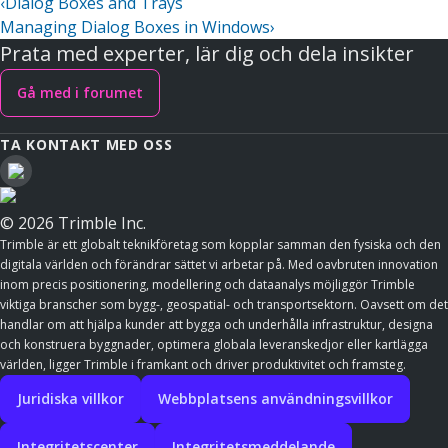
‹
Dialog Boxes and Trays
Managing Dialog Boxes in Windows
›
Prata med experter, lär dig och dela insikter
Gå med i forumet
TA KONTAKT MED OSS
© 2026 Trimble Inc.
Trimble är ett globalt teknikföretag som kopplar samman den fysiska och den
digitala världen och förändrar sättet vi arbetar på. Med oavbruten innovation
inom precis positionering, modellering och dataanalys möjliggör Trimble
viktiga branscher som bygg-, geospatial- och transportsektorn. Oavsett om det
handlar om att hjälpa kunder att bygga och underhålla infrastruktur, designa
och konstruera byggnader, optimera globala leveranskedjor eller kartlägga
världen, ligger Trimble i framkant och driver produktivitet och framsteg.
Juridiska villkor
Webbplatsens användningsvillkor
Integritetscenter
Integritetsmeddelande