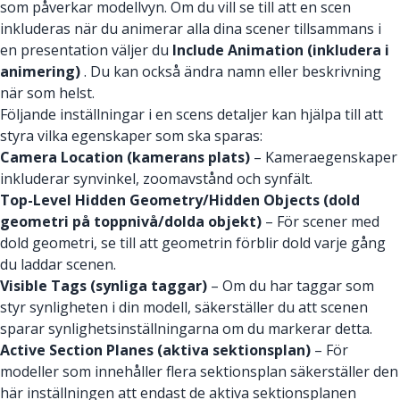
som påverkar modellvyn. Om du vill se till att en scen
inkluderas när du animerar alla dina scener tillsammans i
en presentation väljer du
Include Animation (inkludera i
animering)
. Du kan också ändra namn eller beskrivning
när som helst.
Följande inställningar i en scens detaljer kan hjälpa till att
styra vilka egenskaper som ska sparas:
Camera Location (kamerans plats)
– Kameraegenskaper
inkluderar synvinkel, zoomavstånd och synfält.
Top-Level Hidden Geometry/Hidden Objects (dold
geometri på toppnivå/dolda objekt)
– För scener med
dold geometri, se till att geometrin förblir dold varje gång
du laddar scenen.
Visible Tags (synliga taggar)
– Om du har taggar som
styr synligheten i din modell, säkerställer du att scenen
sparar synlighetsinställningarna om du markerar detta.
Active Section Planes (aktiva sektionsplan)
– För
modeller som innehåller flera sektionsplan säkerställer den
här inställningen att endast de aktiva sektionsplanen