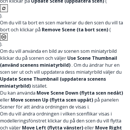
och klickar på
Update Scene (uppdatera scen)
(
).
Om du vill ta bort en scen markerar du den scen du vill ta
bort och klickar på
Remove Scene (ta bort scen)
(
).
Om du vill använda en bild av scenen som miniatyrbild
klickar du på scenen och väljer
Use Scene Thumbnail
(använd scenens miniatyrbild)
. Om du ändrar hur en
scen ser ut och vill uppdatera dess miniatyrbild väljer du
Update Scene Thumbnail (uppdatera scenens
miniatyrbild)
istället.
Du kan använda
Move Scene Down (flytta scen nedåt)
eller
Move scenen Up (flytta scen uppåt)
på panelen
Scener för att ändra ordningen de visas i.
Om du vill ändra ordningen i vilken scenflikar visas i
modelleringsfönstret klickar du på den scen du vill flytta
och väljer
Move Left (flytta vänster)
eller
Move Right