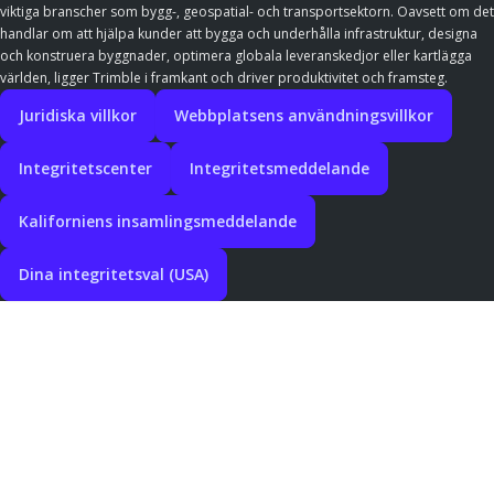
viktiga branscher som bygg-, geospatial- och transportsektorn. Oavsett om det
handlar om att hjälpa kunder att bygga och underhålla infrastruktur, designa
och konstruera byggnader, optimera globala leveranskedjor eller kartlägga
världen, ligger Trimble i framkant och driver produktivitet och framsteg.
Juridiska villkor
Webbplatsens användningsvillkor
Integritetscenter
Integritetsmeddelande
Kaliforniens insamlingsmeddelande
Dina integritetsval (USA)