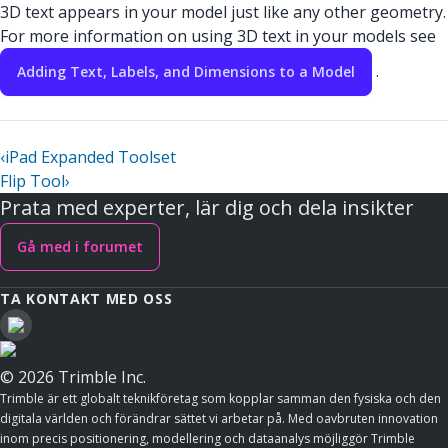
3D text appears in your model just like any other geometry.
For more information on using 3D text in your models see
.
Adding Text, Labels, and Dimensions to a Model
‹
iPad Expanded Toolset
Flip Tool
›
Prata med experter, lär dig och dela insikter
Gå med i forumet
TA KONTAKT MED OSS
© 2026 Trimble Inc.
Trimble är ett globalt teknikföretag som kopplar samman den fysiska och den
digitala världen och förändrar sättet vi arbetar på. Med oavbruten innovation
inom precis positionering, modellering och dataanalys möjliggör Trimble