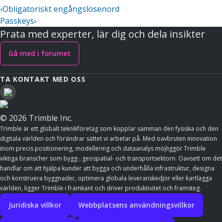
‹
Obligatoriskt engångslösenord
Passkeys
›
Prata med experter, lär dig och dela insikter
Gå med i forumet
TA KONTAKT MED OSS
© 2026 Trimble Inc.
Trimble är ett globalt teknikföretag som kopplar samman den fysiska och den
digitala världen och förändrar sättet vi arbetar på. Med oavbruten innovation
inom precis positionering, modellering och dataanalys möjliggör Trimble
viktiga branscher som bygg-, geospatial- och transportsektorn. Oavsett om det
handlar om att hjälpa kunder att bygga och underhålla infrastruktur, designa
och konstruera byggnader, optimera globala leveranskedjor eller kartlägga
världen, ligger Trimble i framkant och driver produktivitet och framsteg.
Juridiska villkor
Webbplatsens användningsvillkor