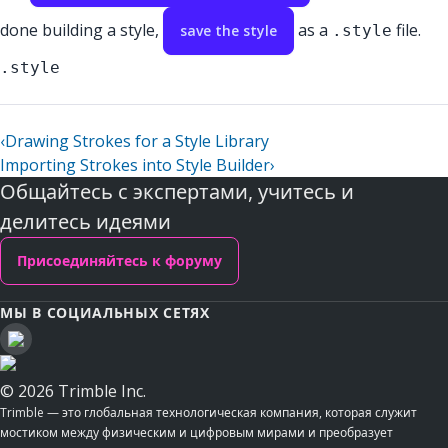
done building a style,
as a
file.
save the style
.style
.style
‹
Drawing Strokes for a Style Library
Importing Strokes into Style Builder
›
Общайтесь с экспертами, учитесь и
делитесь идеями
Присоединяйтесь к форуму
МЫ В СОЦИАЛЬНЫХ СЕТЯХ
© 2026 Trimble Inc.
Trimble — это глобальная технологическая компания, которая служит
мостиком между физическим и цифровым мирами и преобразует