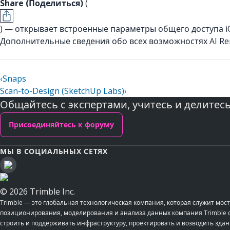
Share (Поделиться)
(
) — открывает встроенные параметры общего доступа iO
Дополнительные сведения обо всех возможностях AI Rend
‹
Snaps
Scan-to-Design (SketchUp Labs)
›
Общайтесь с экспертами, учитесь и делитес
Присоединяйтесь к форуму
МЫ В СОЦИАЛЬНЫХ СЕТЯХ
© 2026 Trimble Inc.
Trimble — это глобальная технологическая компания, которая служит м
позиционирования, моделирования и анализа данных компания Trimble со
строить и поддерживать инфраструктуру, проектировать и возводить здан