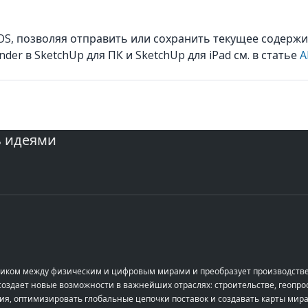
S, позволяя отправить или сохранить текущее содержим
er в SketchUp для ПК и SketchUp для iPad см. в статье
A
ь идеями
остиком между физическим и цифровым мирами и преобразует производств
здает новые возможности в важнейших отраслях: строительстве, геопрос
ия, оптимизировать глобальные цепочки поставок и создавать карты мира