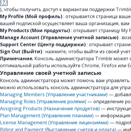
), чтобы получить доступ к вариантам поддержки Trimb
My Profile (Мой профиль)
: открывается страница ваше
вашей подпиской осуществляет ваша организация, вам 
My Products (Мои продукты)
: открывает страницу My 
Manage Account (Управление учетной записью)
: воз
Support Center (Центр поддержки)
: открывает страни
Sign Out (Выйти)
: нажмите, чтобы выйти из своей учет
Примечание.
Консоль администратора Trimble может от
оптимальной работы используйте Chrome, Firefox или E
Управление своей учетной записью
Консоль администратора может помочь вам управлять 
можно использовать консоль администратора для упра
Managing Members (Управление участниками)
— добавле
Managing Roles (Управление ролями)
— определение рол
Assigning Products (Назначение продуктов)
— инструкци
Plan Management (Управление планами)
— информация о
License Management (Управление лицензиями)
— подроб
Billing and Payment (Выставление счетов и оплата)
— инф