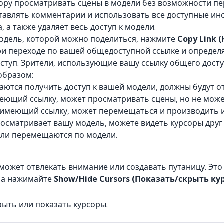
ору просматривать сцены в модели без возможности пе
тавлять комментарии и использовать все доступные ин
 а также удаляет весь доступ к модели.
одель, которой можно поделиться, нажмите
Copy Link 
ри переходе по вашей общедоступной ссылке и определяе
ступ. Зрители, использующие вашу ссылку общего досту
образом:
ются получить доступ к вашей модели, должны будут от
еющий ссылку, может просматривать сцены, но не може
имеющий ссылку, может перемещаться и производить 
росматривает вашу модель, можете видеть курсоры друг д
тели перемещаются по модели.
в может отвлекать внимание или создавать путаницу. Эт
ора нажимайте
Show/Hide Cursors (Показать/скрыть ку
крыть или показать курсоры.