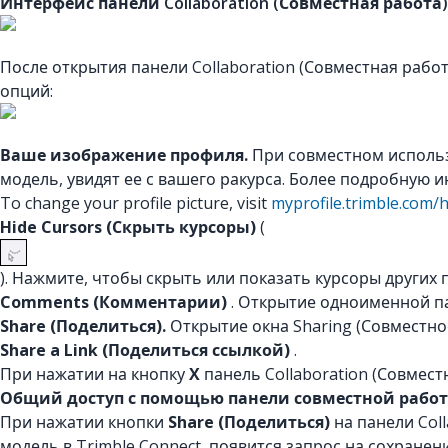
Интерфейс панели Collaboration (Совместная работа)
После открытия панели Collaboration (Совместная рабо
опций:
Ваше изображение профиля.
При совместном использ
модель, увидят ее с вашего ракурса. Более подробную и
To change your profile picture, visit
myprofile.trimble.com
Hide Cursors (Скрыть курсоры)
(
). Нажмите, чтобы скрыть или показать курсоры други
Comments (Комментарии)
. Открытие одноименной п
Share (Поделиться).
Открытие окна Sharing (Совместно
Share a Link (Поделиться ссылкой)
.
При нажатии на кнопку
X
панель Collaboration (Совмест
Общий доступ с помощью панели совместной рабо
При нажатии кнопки
Share (Поделиться)
на панели Coll
модель в Trimble Connect, появится запрос на сохранени