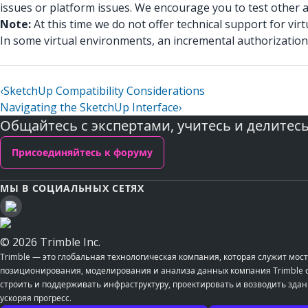
issues or platform issues. We encourage you to test other ap
Note:
At this time we do not offer technical support for vir
In some virtual environments, an incremental authorization 
‹
SketchUp Compatibility Considerations
Navigating the SketchUp Interface
›
Общайтесь с экспертами, учитесь и делитес
Присоединяйтесь к форуму
МЫ В СОЦИАЛЬНЫХ СЕТЯХ
© 2026 Trimble Inc.
Trimble — это глобальная технологическая компания, которая служит м
позиционирования, моделирования и анализа данных компания Trimble со
строить и поддерживать инфраструктуру, проектировать и возводить здан
ускоряя прогресс.