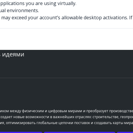
plications you are using virtually.
tual environments.
may exceed your account’s allowable desktop activations. If
ь идеями
остиком между физическим и цифровым мирами и преобразует производств
здает новые возможности в важнейших отраслях: строительстве, геопрос
ия, оптимизировать глобальные цепочки поставок и создавать карты мира