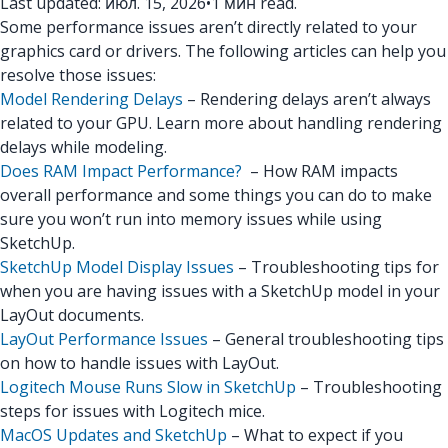
Last updated: июл. 15, 2026
•
1 мин read.
Some performance issues aren’t directly related to your
graphics card or drivers. The following articles can help you
resolve those issues:
Model Rendering Delays
– Rendering delays aren’t always
related to your GPU. Learn more about handling rendering
delays while modeling.
Does RAM Impact Performance?
– How RAM impacts
overall performance and some things you can do to make
sure you won’t run into memory issues while using
SketchUp.
SketchUp Model Display Issues
– Troubleshooting tips for
when you are having issues with a SketchUp model in your
LayOut documents.
LayOut Performance Issues
– General troubleshooting tips
on how to handle issues with LayOut.
Logitech Mouse Runs Slow in SketchUp
– Troubleshooting
steps for issues with Logitech mice.
MacOS Updates and SketchUp
– What to expect if you