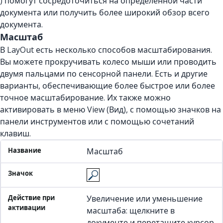
) помогут сосредоточиться на определенной части
документа или получить более широкий обзор всего
документа.
Масштаб
В LayOut есть несколько способов масштабирования.
Вы можете прокручивать колесо мыши или проводить
двумя пальцами по сенсорной панели. Есть и другие
варианты, обеспечивающие более быстрое или более
точное масштабирование. Их также можно
активировать в меню View (Вид), с помощью значков на
панели инструментов или с помощью сочетаний
клавиш.
Название
Значок
Действие при активации
Горячие
Масштаб
Увеличение или уменьшение
масштаба: щелкните в
документе и перетащите курсор