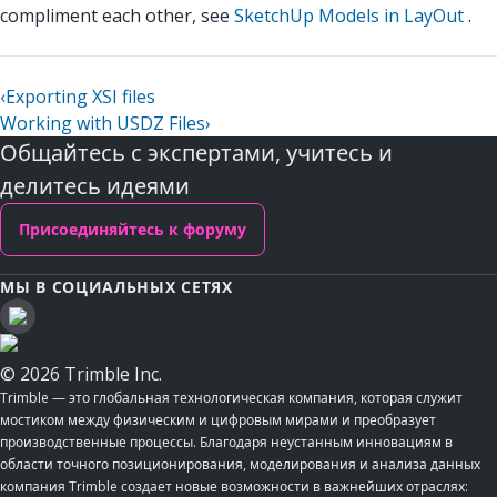
compliment each other, see
SketchUp Models in LayOut
.
‹
Exporting XSI files
Working with USDZ Files
›
Общайтесь с экспертами, учитесь и
делитесь идеями
Присоединяйтесь к форуму
МЫ В СОЦИАЛЬНЫХ СЕТЯХ
© 2026 Trimble Inc.
Trimble — это глобальная технологическая компания, которая служит
мостиком между физическим и цифровым мирами и преобразует
производственные процессы. Благодаря неустанным инновациям в
области точного позиционирования, моделирования и анализа данных
компания Trimble создает новые возможности в важнейших отраслях: